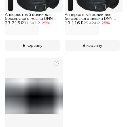
Апперкотный валик для
Апперкотный валик для
боксерского мешка DNN,
боксерского мешка DNN,
23 715 ₽
натуральная кожа 2,2мм,
19 116 ₽
натуральная кожа 1,8мм,
31 542 ₽
−
25
%
25 424 ₽
−
25
%
20х20СМ
20х20см
В корзину
В корзину