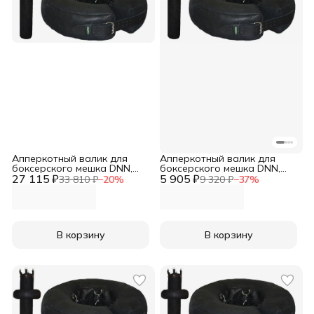
Апперкотный валик для
Апперкотный валик для
боксерского мешка DNN,
боксерского мешка DNN,
27 115 ₽
натуральная кожа КРС (D-
5 905 ₽
тент, 20х15cм
33 810 ₽
−
20
%
9 320 ₽
−
37
%
20см; H-20см; вес-15кг)
В корзину
В корзину