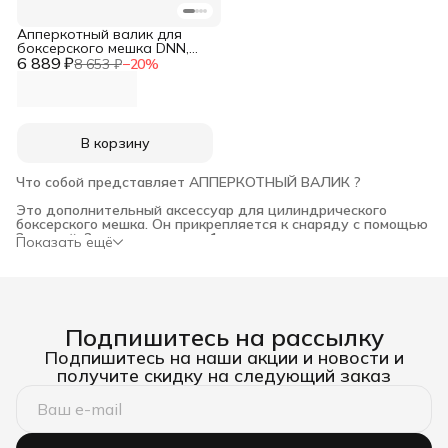
Апперкотный валик для
боксерского мешка DNN,
6 889 ₽
тент, 20х20cм
8 653 ₽
−
20
%
В корзину
Что собой представляет АППЕРКОТНЫЙ ВАЛИК ?
Это дополнительный аксессуар для цилиндрического 
боксерского мешка. Он прикрепляется к снаряду с помощью 
3 ремней: 2 вертикальных и 1 горизонтального.
Показать ещё
Данный спортивный снаряд значительно расширяет 
тренировочный процесс. Он соответствует нашим основным 
характеристикам:
Подпишитесь на рассылку
А. высокое качество;
Подпишитесь на наши акции и новости и
получите скидку на следующий заказ
Б. надёжность;
В. долговечность.