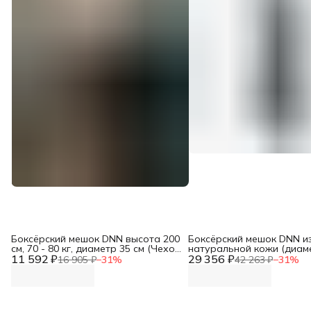
Боксёрский мешок DNN высота 200
Боксёрский мешок DNN и
см, 70 - 80 кг, диаметр 35 см (Чехол
натуральной кожи (диаме
11 592 ₽
тент / ПВХ 630 гр/м2)
29 356 ₽
h-140см, вес 70-80кг, то
16 905 ₽
−
31
%
42 263 ₽
−
31
%
свыше 2,0 мм)