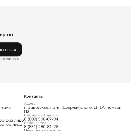
ку на
саться
сональных
Контакты
Адрес
г. Заволжье, пр-кт Дзержинского, Д. 1А, помещ.
 знак
П2
Бесплатный звонок
8 (800) 500-07-94
ра физ лицо
Рабочий тел.
ра юр лицо
8 (831) 280-81-26
Менеджер Анастасия