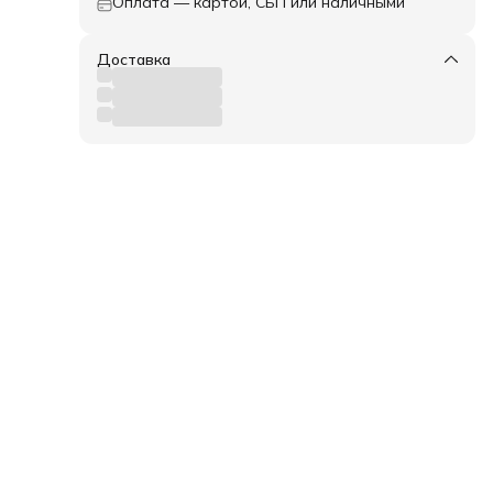
Оплата — картой, СБП или наличными
нюю
Доставка
кт
шки