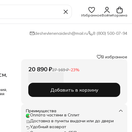
Избранное
Войти
Корзина
deshevlenenaidesh@mail.ru
8 (800) 500-07-94
В избранное
20 890 ₽
27 169 ₽
−
23
%
см,
ния,
Добавить в корзину
яя
ии,
Преимущества
Оплата частями в Сплит
ним
Доставка в пункты выдачи или до двери
Удобный возврат