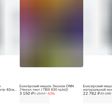
з
Боксёрский мешок Эконом DNN
Боксёрский меш
тр 40см,
(Чехол тент / ПВХ 630 гр/м2)
натуральной кож
лщина кожи
3 150 ₽
22 782 ₽
h-130см, вес 60к
5 250 ₽
−
40
%
29 288 
свыше 2 мм )