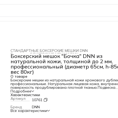
СТАНДАРТНЫЕ БОКСЕРСКИЕ МЕШКИ DNN
Главная
›
БОКСЕРСКИЕ МЕШКИ DNN
›
Боксерский мешок "Бочка" DNN из
натуральной кожи, толщиной до 2 мм,
профессиональный (диаметр 65см, h-85
вес 80кг)
О товаре
Боксерские мешки из натуральной кожи хромового дубле
профессиональные. Натуральная лицевая кожа, внутренн
поверхность продублирована плотной тканью.Подвеска
мешка через металлические полукольца толщиной
Подробнее
5мм, 10 штук, усиленные кожей снаружи и изнутри. Внутри
Характеристики
вставлено металлическое кольцо для жесткости конструкц
Артикул
10761
которое крепится декоративными болтами. Материал –
натуральная кожа, толщиной до 2 мм, усиленная внутрен
Бренд
DNN
синтетическим мешком. Наполнитель – резиновая и
Все характеристики
поролоновая крошка, синтепон, синтетический лоскут. В
технологии производства решены основные проблемы,