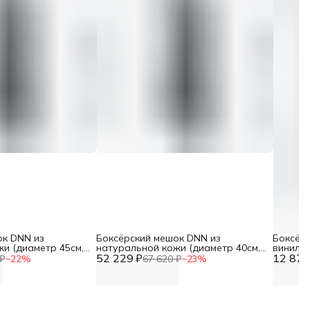
ок DNN из
Боксёрский мешок DNN из
Боксёр
и (диаметр 45см,
натуральной кожи (диаметр 40см,
винилис
г, толщина кожи
52 229 ₽
h-180см, вес 80кг, толщина кожи до
12 877
180см, в
₽
−
22
%
67 620 ₽
−
23
%
2 мм)