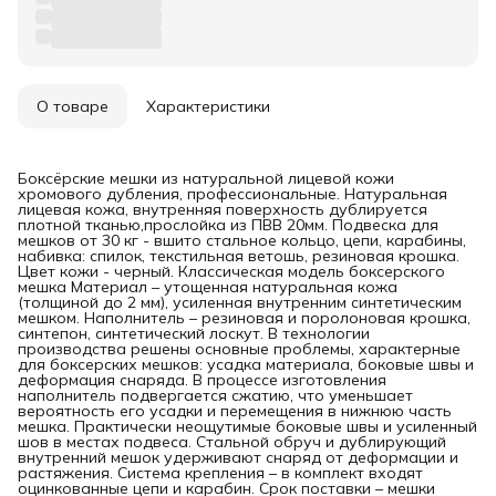
О товаре
Характеристики
Боксёрские мешки из натуральной лицевой кожи
хромового дубления, профессиональные. Натуральная
лицевая кожа, внутренняя поверхность дублируется
плотной тканью,прослойка из ПВВ 20мм. Подвеска для
мешков от 30 кг - вшито стальное кольцо, цепи, карабины,
набивка: спилок, текстильная ветошь, резиновая крошка.
Цвет кожи - черный. Классическая модель боксерского
мешка Материал – утощенная натуральная кожа
(толщиной до 2 мм), усиленная внутренним синтетическим
мешком. Наполнитель – резиновая и поролоновая крошка,
синтепон, синтетический лоскут. В технологии
производства решены основные проблемы, характерные
для боксерских мешков: усадка материала, боковые швы и
деформация снаряда. В процессе изготовления
наполнитель подвергается сжатию, что уменьшает
вероятность его усадки и перемещения в нижнюю часть
мешка. Практически неощутимые боковые швы и усиленный
шов в местах подвеса. Стальной обруч и дублирующий
внутренний мешок удерживают снаряд от деформации и
растяжения. Система крепления – в комплект входят
оцинкованные цепи и карабин. Срок поставки – мешки