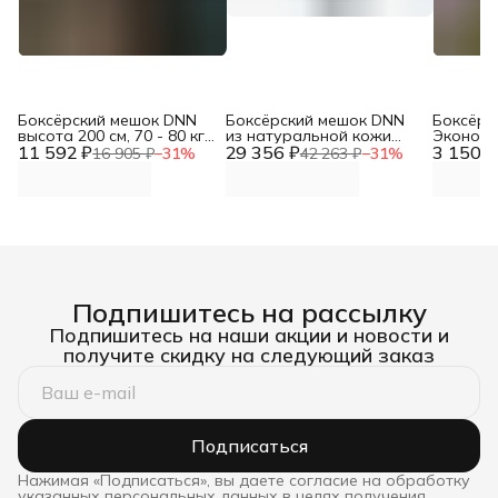
Боксёрский мешок DNN
Боксёрский мешок DNN
Боксёрс
высота 200 см, 70 - 80 кг,
из натуральной кожи
Эконом 
11 592 ₽
диаметр 35 см (Чехол
29 356 ₽
(диаметр 40см, h-140см,
3 150 ₽
/ ПВХ 63
16 905 ₽
−
31
%
42 263 ₽
−
31
%
тент / ПВХ 630 гр/м2)
вес 70-80кг, толщина
кожи свыше 2,0 мм)
Подпишитесь на рассылку
Подпишитесь на наши акции и новости и
получите скидку на следующий заказ
Подписаться
Нажимая «Подписаться», вы даете согласие на обработку
указанных персональных данных в целях получения