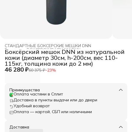
СТАНДАРТНЫЕ БОКСЕРСКИЕ МЕШКИ DNN
Главная
›
БОКСЕРСКИЕ МЕШКИ DNN
›
Боксёрский мешок DNN из натуральной
кожи (диаметр 30см, h-200см, вес 110-
115кг, толщина кожи до 2 мм)
46 280 ₽
60 375 ₽
−
23
%
Преимущества
Оплата частями в Сплит
Доставка в пункты выдачи или до двери
Удобный возврат
Оплата — картой, СБП или наличными
Доставка