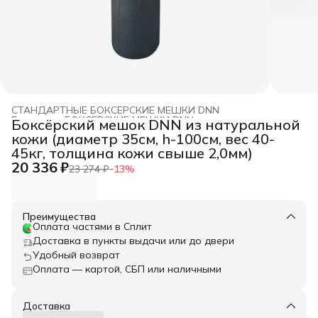
СТАНДАРТНЫЕ БОКСЕРСКИЕ МЕШКИ DNN
Главная
›
БОКСЕРСКИЕ МЕШКИ DNN
›
Боксёрский мешок DNN из натуральной
кожи (диаметр 35см, h-100см, вес 40-
45кг, толщина кожи свыше 2,0мм)
20 336 ₽
23 274 ₽
−
13
%
Преимущества
Оплата частями в Сплит
Доставка в пункты выдачи или до двери
Удобный возврат
Оплата — картой, СБП или наличными
Доставка