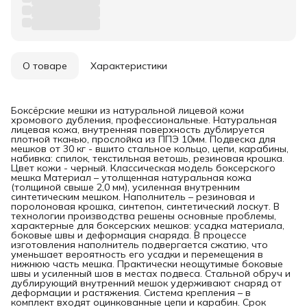
О товаре
Характеристики
Боксёрские мешки из натуральной лицевой кожи
хромового дубления, профессиональные. Натуральная
лицевая кожа, внутренняя поверхность дублируется
плотной тканью, прослойка из ППЭ 10мм. Подвеска для
мешков от 30 кг - вшито стальное кольцо, цепи, карабины,
набивка: спилок, текстильная ветошь, резиновая крошка.
Цвет кожи - черный. Классическая модель боксерского
мешка Материал – утолщенная натуральная кожа
(толщиной свыше 2,0 мм), усиленная внутренним
синтетическим мешком. Наполнитель – резиновая и
поролоновая крошка, синтепон, синтетический лоскут. В
технологии производства решены основные проблемы,
характерные для боксерских мешков: усадка материала,
боковые швы и деформация снаряда. В процессе
изготовления наполнитель подвергается сжатию, что
уменьшает вероятность его усадки и перемещения в
нижнюю часть мешка. Практически неощутимые боковые
швы и усиленный шов в местах подвеса. Стальной обруч и
дублирующий внутренний мешок удерживают снаряд от
деформации и растяжения. Система крепления – в
комплект входят оцинкованные цепи и карабин. Срок