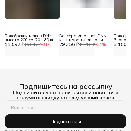
Боксёрский мешок DNN
Боксёрский мешок DNN
Боксёрс
высота 200 см, 70 - 80 кг,
из натуральной кожи
Эконом 
11 592 ₽
диаметр 35 см (Чехол
29 356 ₽
(диаметр 40см, h-140см,
3 150 ₽
/ ПВХ 63
16 905 ₽
−
31
%
42 263 ₽
−
31
%
тент / ПВХ 630 гр/м2)
вес 70-80кг, толщина
кожи свыше 2,0 мм)
Подпишитесь на рассылку
Подпишитесь на наши акции и новости и
получите скидку на следующий заказ
Подписаться
Нажимая «Подписаться», вы даете согласие на обработку