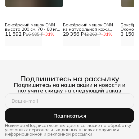
Боксёрский мешок DNN
Боксёрский мешок DNN
Боксёрс
высота 200 см, 70 - 80 кг,
из натуральной кожи
Эконом 
11 592 ₽
диаметр 35 см (Чехол
29 356 ₽
(диаметр 40см, h-140см,
3 150 ₽
/ ПВХ 63
16 905 ₽
−
31
%
42 263 ₽
−
31
%
тент / ПВХ 630 гр/м2)
вес 70-80кг, толщина
кожи свыше 2,0 мм)
Подпишитесь на рассылку
Подпишитесь на наши акции и новости и
получите скидку на следующий заказ
Подписаться
Нажимая «Подписаться», вы даете согласие на обработку
указанных персональных данных в целях получения
информационной и рекламной рассылки