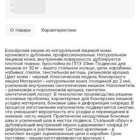
О товаре
Характеристики
Боксёрские мешки из натуральной лицевой кожи
хромового дубления, профессиональные. Натуральная
лицевая кожа, внутренняя поверхность дублируется
плотной тканью, прослойка из ППЭ 10мм. Подвеска для
мешков от 30 кг - вшито стальное кольцо, цепи, карабины,
набивка: спилок, текстильная ветошь, резиновая крошка.
Цвет кожи - черный. Классическая модель боксерского
мешка Материал – натуральная кожа (толщиной до 2 мм),
усиленная внутренним синтетическим мешком. Наполнитель
– резиновая и поролоновая крошка, синтепон,
синтетический лоскут. В технологии производства решены
основные проблемы, характерные для боксерских мешков:
усадка материала, боковые швы и деформация снаряда. В
процессе изготовления наполнитель подвергается сжатию,
что уменьшает вероятность его усадки и перемещения в
нижнюю часть мешка. Практически неощутимые боковые
швы и усиленный шов в местах подвеса. Стальной обруч и
дублирующий внутренний мешок удерживают снаряд от
деформации и растяжения. Система крепления – в
комплект входят оцинкованные цепи и карабин. Срок
поставки – мешки изготавливаются вручную с