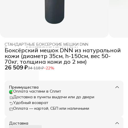
СТАНДАРТНЫЕ БОКСЕРСКИЕ МЕШКИ DNN
Главная
›
БОКСЕРСКИЕ МЕШКИ DNN
›
Боксёрский мешок DNN из натуральной
кожи (диаметр 35см, h-150см, вес 50-
70кг, толщина кожи до 2 мм)
26 509 ₽
34 118 ₽
−
22
%
Преимущества
Оплата частями в Сплит
Доставка в пункты выдачи или до двери
Удобный возврат
Оплата — картой, СБП или наличными
Доставка