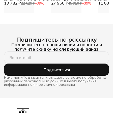
13 782 ₽
Гильза (МБТГ2-16:
27 960 ₽
Гильза (МБТГ2-6: диаметр
11 831 
Гильза 
22 629 ₽
−
39
%
45 910 ₽
−
39
%
диаметр 45см, высота
35см, высота 120см, вес
30см, вы
180см, вес 80-100кг)
40-50кг)
25-35кг)
Подпишитесь на рассылку
Подпишитесь на наши акции и новости и
получите скидку на следующий заказ
Подписаться
Нажимая «Подписаться», вы даете согласие на обработку
указанных персональных данных в целях получения
информационной и рекламной рассылки