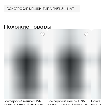
БОКСЕРСКИЕ МЕШКИ ТИПА ГИЛЬЗЫ НАТУРАЛЬНАЯ КОЖА
Похожие товары
Боксёрский мешок DNN
Боксёрский мешок DNN
Боксёрс
из натуральной кожи тип
из натуральной кожи тип
из нату