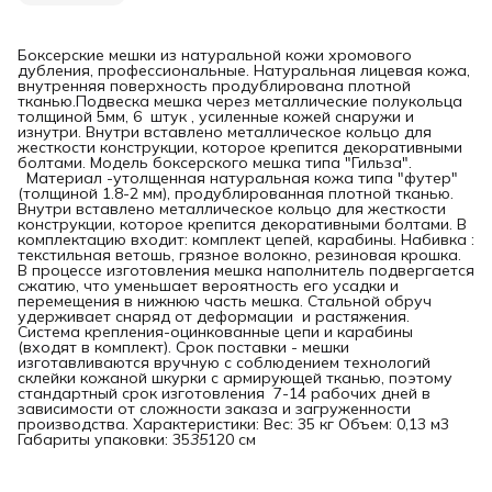
Боксерские мешки из натуральной кожи хромового
дубления, профессиональные. Натуральная лицевая кожа,
внутренняя поверхность продублирована плотной
тканью.Подвеска мешка через металлические полукольца
толщиной 5мм, 6 штук , усиленные кожей снаружи и
изнутри. Внутри вставлено металлическое кольцо для
жесткости конструкции, которое крепится декоративными
болтами. Модель боксерского мешка типа "Гильза".
Материал -утолщенная натуральная кожа типа "футер"
(толщиной 1.8-2 мм), продублированная плотной тканью.
Внутри вставлено металлическое кольцо для жесткости
конструкции, которое крепится декоративными болтами. В
комплектацию входит: комплект цепей, карабины. Набивка :
текстильная ветошь, грязное волокно, резиновая крошка.
В процессе изготовления мешка наполнитель подвергается
сжатию, что уменьшает вероятность его усадки и
перемещения в нижнюю часть мешка. Стальной обруч
удерживает снаряд от деформации и растяжения.
Система крепления-оцинкованные цепи и карабины
(входят в комплект). Срок поставки - мешки
изготавливаются вручную с соблюдением технологий
склейки кожаной шкурки с армирующей тканью, поэтому
стандартный срок изготовления 7-14 рабочих дней в
зависимости от сложности заказа и загруженности
производства. Характеристики: Вес: 35 кг Объем: 0,13 м3
Габариты упаковки: 35
35
120 см