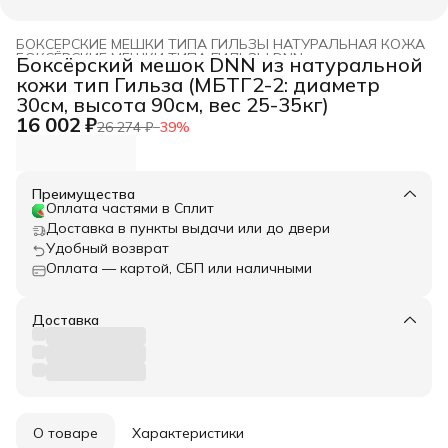
БОКСЕРСКИЕ МЕШКИ ТИПА ГИЛЬЗЫ НАТУРАЛЬНАЯ КОЖА
БОКСЁРСКИЕ МЕШКИ ТИПА ГИЛЬЗЫ DNN
›
Боксёрский мешок DNN из натуральной
Главная
›
БОКСЕРСКИЕ МЕШКИ DNN
›
кожи тип Гильза (МБТГ2-2: диаметр
30см, высота 90см, вес 25-35кг)
16 002 ₽
26 274 ₽
−
39
%
Преимущества
Оплата частями в Сплит
Доставка в пункты выдачи или до двери
Удобный возврат
Оплата — картой, СБП или наличными
Доставка
О товаре
Характеристики