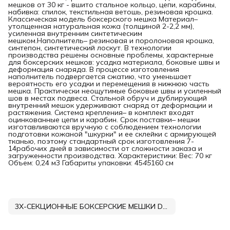
мешков от 30 кг - вшито стальное кольцо, цепи, карабины,
набивка: спилок, текстильная ветошь, резиновая крошка.
Классическая модель боксерского мешка Материал–
утолщенная натуральная кожа (толщиной 2-2,2 мм),
усиленная внутренним синтетическим
мешком.Наполнитель– резиновая и поролоновая крошка,
синтепон, синтетический лоскут. В технологии
производства решены основные проблемы, характерные
для боксерских мешков: усадка материала, боковые швы и
деформация снаряда. В процессе изготовления
наполнитель подвергается сжатию, что уменьшает
вероятность его усадки и перемещения в нижнюю часть
мешка. Практически неощутимые боковые швы и усиленный
шов в местах подвеса. Стальной обруч и дублирующий
внутренний мешок удерживают снаряд от деформации и
растяжения. Система крепления– в комплект входят
оцинкованные цепи и карабин. Срок поставки– мешки
изготавливаются вручную с соблюдением технологии
подготовки кожаной "шкурки" и ее склейки с армирующей
тканью, поэтому стандартный срок изготовления 7-
14рабочих дней в зависимости от сложности заказа и
загруженности производства. Характеристики: Вес: 70 кг
Объем: 0,24 м3 Габариты упаковки: 45
45
160 см
3Х-СЕКЦИОННЫЕ БОКСЕРСКИЕ МЕШКИ DNN