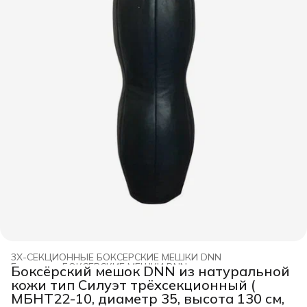
3Х-СЕКЦИОННЫЕ БОКСЕРСКИЕ МЕШКИ DNN
Главная
›
БОКСЕРСКИЕ МЕШКИ DNN
›
Боксёрский мешок DNN из натуральной
кожи тип Силуэт трёхсекционный (
МБНТ22-10, диаметр 35, высота 130 см,