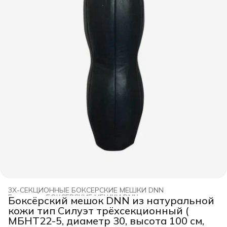
3Х-СЕКЦИОННЫЕ БОКСЕРСКИЕ МЕШКИ DNN
Главная
›
БОКСЕРСКИЕ МЕШКИ DNN
›
Боксёрский мешок DNN из натуральной
кожи тип Силуэт трёхсекционный (
МБНТ22-5, диаметр 30, высота 100 см,