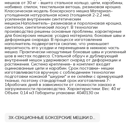
мешков от 30 кг - вшито стальное кольцо, цепи, карабины,
набивка: спилок, текстильная ветошь, резиновая крошка.
Классическая модель боксерского мешка Материал–
утолщенная натуральная кожа (толщиной 2-2,2 мм),
усиленная внутренним синтетическим
мешком.Наполнитель– резиновая и поролоновая крошка,
синтепон, синтетический лоскут. В технологии
производства решены основные проблемы, характерные
для боксерских мешков: усадка материала, боковые швы и
деформация снаряда. В процессе изготовления
наполнитель подвергается сжатию, что уменьшает
вероятность его усадки и перемещения в нижнюю часть
мешка. Практически неощутимые боковые швы и усиленный
шов в местах подвеса. Стальной обруч и дублирующий
внутренний мешок удерживают снаряд от деформации и
растяжения. Система крепления– в комплект входят
оцинкованные цепи и карабин. Срок поставки– мешки
изготавливаются вручную с соблюдением технологии
подготовки кожаной "шкурки" и ее склейки с армирующей
тканью, поэтому стандартный срок изготовления 7-
14рабочих дней в зависимости от сложности заказа и
загруженности производства. Характеристики: Вес: 40 кг
Объем: 0,14 м3 Габариты упаковки: 40
40
130 см
3Х-СЕКЦИОННЫЕ БОКСЕРСКИЕ МЕШКИ DNN