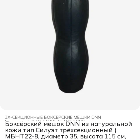
3Х-СЕКЦИОННЫЕ БОКСЕРСКИЕ МЕШКИ DNN
Главная
›
БОКСЕРСКИЕ МЕШКИ DNN
›
Боксёрский мешок DNN из натуральной
кожи тип Силуэт трёхсекционный (
МБНТ22-8, диаметр 35, высота 115 см,