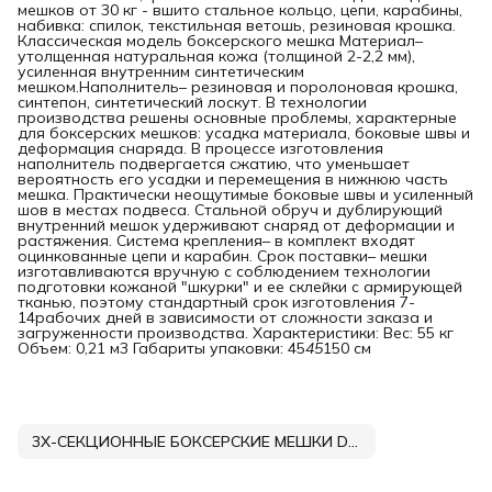
мешков от 30 кг - вшито стальное кольцо, цепи, карабины,
набивка: спилок, текстильная ветошь, резиновая крошка.
Классическая модель боксерского мешка Материал–
утолщенная натуральная кожа (толщиной 2-2,2 мм),
усиленная внутренним синтетическим
мешком.Наполнитель– резиновая и поролоновая крошка,
синтепон, синтетический лоскут. В технологии
производства решены основные проблемы, характерные
для боксерских мешков: усадка материала, боковые швы и
деформация снаряда. В процессе изготовления
наполнитель подвергается сжатию, что уменьшает
вероятность его усадки и перемещения в нижнюю часть
мешка. Практически неощутимые боковые швы и усиленный
шов в местах подвеса. Стальной обруч и дублирующий
внутренний мешок удерживают снаряд от деформации и
растяжения. Система крепления– в комплект входят
оцинкованные цепи и карабин. Срок поставки– мешки
изготавливаются вручную с соблюдением технологии
подготовки кожаной "шкурки" и ее склейки с армирующей
тканью, поэтому стандартный срок изготовления 7-
14рабочих дней в зависимости от сложности заказа и
загруженности производства. Характеристики: Вес: 55 кг
Объем: 0,21 м3 Габариты упаковки: 45
45
150 см
3Х-СЕКЦИОННЫЕ БОКСЕРСКИЕ МЕШКИ DNN