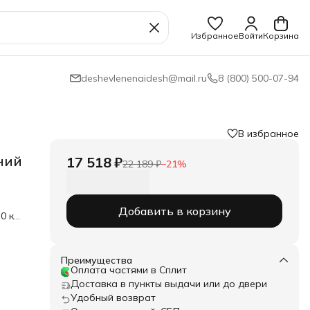
Избранное
Войти
Корзина
deshevlenenaidesh@mail.ru
8 (800) 500-07-94
В избранное
ний
17 518 ₽
22 189 ₽
−
21
%
Добавить в корзину
0 кг
,
дель
им
Преимущества
Оплата частями в Сплит
Доставка в пункты выдачи или до двери
Удобный возврат