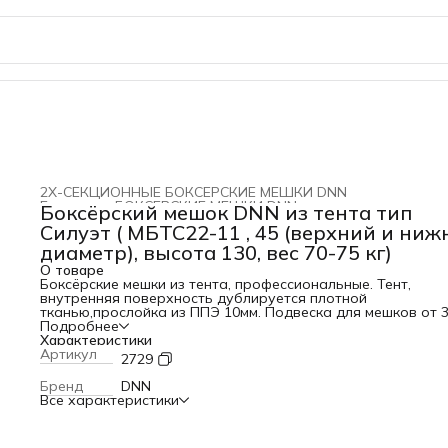
2Х-СЕКЦИОННЫЕ БОКСЕРСКИЕ МЕШКИ DNN
Главная
›
БОКСЕРСКИЕ МЕШКИ DNN
›
Боксёрский мешок DNN из тента тип
Силуэт ( МБТС22-11 , 45 (верхний и ниж
диаметр), высота 130, вес 70-75 кг)
О товаре
Боксёрские мешки из тента, профессиональные. Тент,
внутренняя поверхность дублируется плотной
тканью,прослойка из ППЭ 10мм. Подвеска для мешков от 3
- вшито стальное кольцо, цепи, карабины, набивка: спилок
Подробнее
текстильная ветошь, резиновая крошка . Классическая мо
Характеристики
боксерского мешка Материал – тент, усиленный внутренн
Артикул
2729
синтетическим мешком. Наполнитель – резиновая и
поролоновая крошка, синтепон, синтетический лоскут. В
Бренд
DNN
технологии производства решены основные проблемы,
Все характеристики
характерные для боксерских мешков: усадка материала,
боковые швы и деформация снаряда. В процессе
изготовления наполнитель подвергается сжатию, что