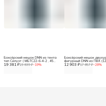
Боксёрский мешок DNN из тента
Боксёрский мешок двуху
тип Силуэт ( МБТС22-6-4-2 , 45
фигурный DNN из ПВХ (12
19 381 ₽
(верхний и нижний диаметр),
12 903 ₽
вес 60 кг) 45 (верхний и 
23 839 ₽
−
19
%
17 857 ₽
−
28
%
высота 120, вес 60 кг)
диаметр)