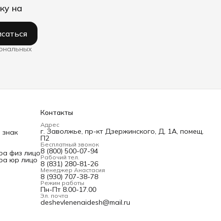
ку на
саться
сональных
Контакты
Адрес
г. Заволжье, пр-кт Дзержинского, Д. 1А, помещ.
 знак
П2
Бесплатный звонок
8 (800) 500-07-94
ра физ лицо
Рабочий тел.
ра юр лицо
8 (831) 280-81-26
Менеджер Анастасия
8 (930) 707-38-78
Режим работы
Пн-Пт 8.00-17.00
Эл. почта
deshevlenenaidesh@mail.ru