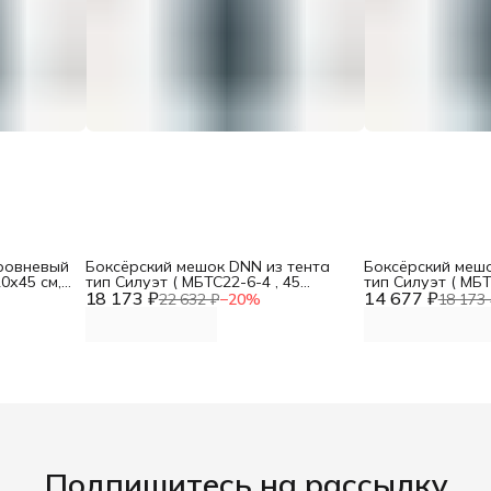
ровневый
Боксёрский мешок DNN из тента
Боксёрский мешо
0х45 см,
тип Силуэт ( МБТС22-6-4 , 45
тип Силуэт ( МБТ
нижний
18 173 ₽
(верхний и нижний диаметр),
14 677 ₽
(верхний и нижн
22 632 ₽
−
20
%
18 173 
высота 110, вес 60 кг)
высота 110, вес 
Подпишитесь на рассылку