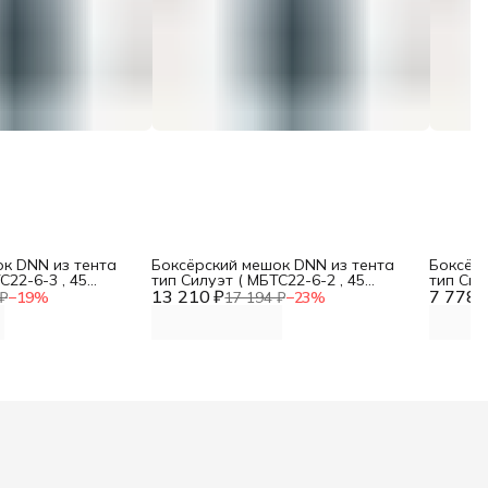
к DNN из тента
Боксёрский мешок DNN из тента
Боксёрс
С22-6-3 , 45
тип Силуэт ( МБТС22-6-2 , 45
тип Сил
ий диаметр),
13 210 ₽
(верхний и нижний диаметр),
7 778 
(верхни
₽
−
19
%
17 194 ₽
−
23
%
40-45 кг)
высота 110, вес 40-45 кг)
высота 