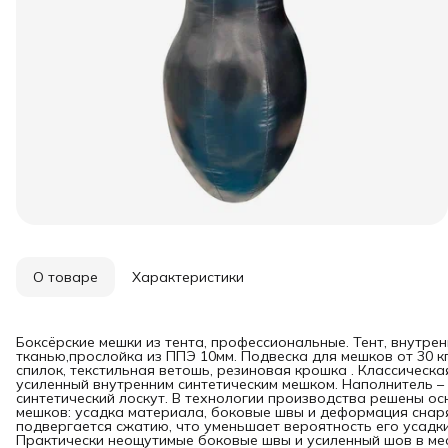
О товаре
Характеристики
Боксёрские мешки из тента, профессиональные. Тент, внутре
тканью,прослойка из ППЭ 10мм. Подвеска для мешков от 30 кг
спилок, текстильная ветошь, резиновая крошка . Классическа
усиленный внутренним синтетическим мешком. Наполнитель –
синтетический лоскут. В технологии производства решены о
мешков: усадка материала, боковые швы и деформация снаря
подвергается сжатию, что уменьшает вероятность его усадк
Практически неощутимые боковые швы и усиленный шов в ме