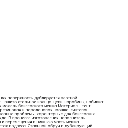
уменьшает вероятность его усадки и перемещения в ниж
часть мешка. Практически неощутимые боковые швы и
усиленный шов в местах подвеса. Стальной обруч и
дублирующий внутренний мешок удерживают снаряд от
деформации и растяжения. Система крепления – в компле
входят оцинкованные цепи и карабин. Срок поставки – ме
изготавливаются вручную, поэтому стандартный срок
изготовления 7-14 рабочих дней в зависимости от сложно
заказа и загруженности производства. Характеристики: В
75 кг
нняя поверхность дублируется плотной
 - вшито стальное кольцо, цепи, карабины, набивка:
я модель боксерского мешка Материал – тент,
 резиновая и поролоновая крошка, синтепон,
сновные проблемы, характерные для боксерских
да. В процессе изготовления наполнитель
и и перемещения в нижнюю часть мешка.
стах подвеса. Стальной обруч и дублирующий