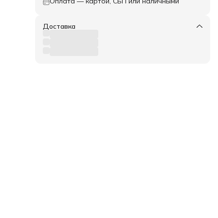
Оплата — картой, СБП или наличными
нюю
Доставка
кт
шки
сти
ес: