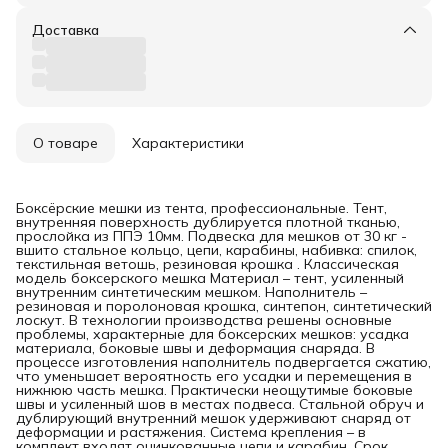
Доставка
О товаре
Характеристики
Боксёрские мешки из тента, профессиональные. Тент,
внутренняя поверхность дублируется плотной тканью,
прослойка из ППЭ 10мм. Подвеска для мешков от 30 кг -
вшито стальное кольцо, цепи, карабины, набивка: спилок,
текстильная ветошь, резиновая крошка . Классическая
модель боксерского мешка Материал – тент, усиленный
внутренним синтетическим мешком. Наполнитель –
резиновая и поролоновая крошка, синтепон, синтетический
лоскут. В технологии производства решены основные
проблемы, характерные для боксерских мешков: усадка
материала, боковые швы и деформация снаряда. В
процессе изготовления наполнитель подвергается сжатию,
что уменьшает вероятность его усадки и перемещения в
нижнюю часть мешка. Практически неощутимые боковые
швы и усиленный шов в местах подвеса. Стальной обруч и
дублирующий внутренний мешок удерживают снаряд от
деформации и растяжения. Система крепления – в
комплект входят оцинкованные цепи и карабин. Срок