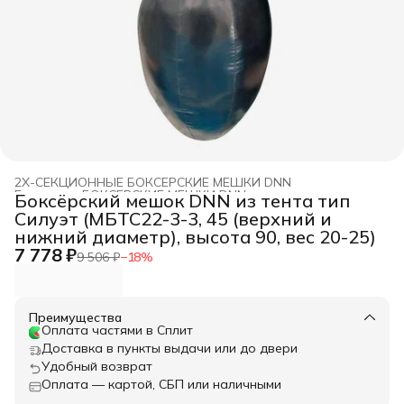
2Х-СЕКЦИОННЫЕ БОКСЕРСКИЕ МЕШКИ DNN
Главная
›
БОКСЕРСКИЕ МЕШКИ DNN
›
Боксёрский мешок DNN из тента тип
Силуэт (МБТС22-3-3, 45 (верхний и
нижний диаметр), высота 90, вес 20-25)
7 778 ₽
9 506 ₽
−
18
%
Преимущества
Оплата частями в Сплит
Доставка в пункты выдачи или до двери
Удобный возврат
Оплата — картой, СБП или наличными