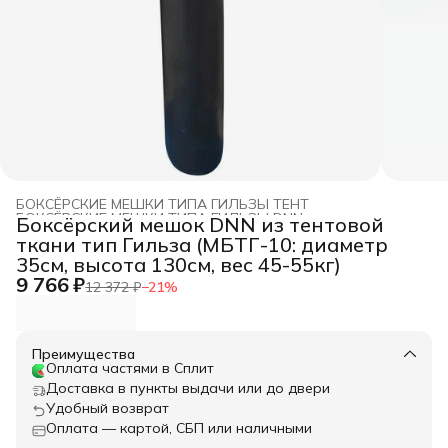
БОКСЁРСКИЕ МЕШКИ ТИПА ГИЛЬЗЫ ТЕНТ
БОКСЁРСКИЕ МЕШКИ ТИПА ГИЛЬЗЫ DNN
›
Боксёрский мешок DNN из тентовой
Главная
›
БОКСЕРСКИЕ МЕШКИ DNN
›
ткани тип Гильза (МБТГ-10: диаметр
35см, высота 130см, вес 45-55кг)
9 766 ₽
12 372 ₽
−
21
%
Преимущества
Оплата частями в Сплит
Доставка в пункты выдачи или до двери
Удобный возврат
Оплата — картой, СБП или наличными