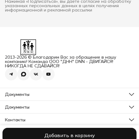
Нажимая «Подписаться», вы даете согласие на обработку
указанных персональных данных в целях получения
информационной и рекламной рассылки
2013-2026 © Благодарим Вас за обращение в нашу
компанию! Команда ООО "ДНН" DNN - ДВИГАЙСЯ!
НИКОГДА НЕ СДАВАЙСЯ!
Документы
ОГРН
Карточка ООО ДННСПОРТ
Документы
Сертификат соответствия
Прайс ДНН 12-2025
ИНН+КПП
Свидетельство на товарный знак
Контакты
Карточка ООО ДНН
Прайс для Дилеров 12-2025
Карточка ИП САМЕНКОВ
Адрес
Отказное письмо DNN
г. Заволжье, пр-кт Дзержинского, Д. 1А, помещ. П2
Заявление на возврат товара физ лицо
Добавить в корзину
ООО "ДНН"
Контакты
Политика конфиденциальности
Пользова
Бесплатный звонок
Заявление на возврат товара юр лицо