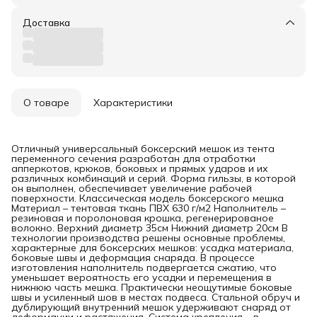
Доставка
О товаре
Характеристики
Отличный универсальный боксерский мешок из тента
переменного сечения разработан для отработки
апперкотов, крюков, боковых и прямых ударов и их
различных комбинаций и серий. Форма гильзы, в которой
он выполнен, обеспечивает увеличение рабочей
поверхности. Классическая модель боксерского мешка
Материал – тентовая ткань ПВХ 630 г/м2 Наполнитель –
резиновая и поролоновая крошка, регенерированое
волокно. Верхний диаметр 35см Нижний диаметр 20см В
технологии производства решены основные проблемы,
характерные для боксерских мешков: усадка материала,
боковые швы и деформация снаряда. В процессе
изготовления наполнитель подвергается сжатию, что
уменьшает вероятность его усадки и перемещения в
нижнюю часть мешка. Практически неощутимые боковые
швы и усиленный шов в местах подвеса. Стальной обруч и
дублирующий внутренний мешок удерживают снаряд от
деформации и растяжения. Система крепления – в