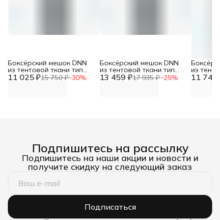
Боксёрский мешок DNN
Боксёрский мешок DNN
Боксёрс
из тентовой ткани тип
из тентовой ткани тип
из тенто
11 025 ₽
Силуэт трёхсекционный
13 459 ₽
Гильза (МБТГ-14: диаметр
11 742 
Гильза 
15 750 ₽
−
30
%
17 935 ₽
−
25
%
(МБТТ- 6, Верхний
40см, высота 150см, вес
35см, вы
диаметр 35см, высота
60-70кг)
50-60кг)
120см, вес 40-50кг)
Подпишитесь на рассылку
Подпишитесь на наши акции и новости и
получите скидку на следующий заказ
Подписаться