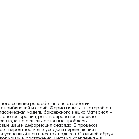
уменьшает вероятность его усадки и перемещения в ниж
часть мешка. Практически неощутимые боковые швы и
усиленный шов в местах подвеса. Стальной обруч и
дублирующий внутренний мешок удерживают снаряд от
деформации и растяжения. Система крепления – в компле
входят оцинкованные цепи и карабин. Срок поставки – ме
изготавливаются вручную с соблюдением технологий,
поэтому стандартный срок изготовления 7-14 рабочих дн
зависимости от сложности заказа и загруженности
производства. Характеристики: Вес: 80 кг Объем: 0,42 м3
Габариты упаковки: 45
45
210 см
нного сечения разработан для отработки
х комбинаций и серий. Форма гильзы, в которой он
лассическая модель боксерского мешка Материал –
ролоновая крошка, регенерированое волокно.
роизводства решены основные проблемы,
овые швы и деформация снаряда. В процессе
ает вероятность его усадки и перемещения в
и усиленный шов в местах подвеса. Стальной обруч
ормации и растяжения. Система крепления – в