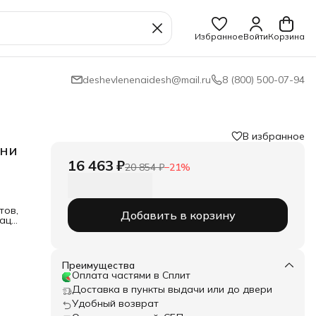
Избранное
Войти
Корзина
deshevlenenaidesh@mail.ru
8 (800) 500-07-94
В избранное
ани
16 463 ₽
20 854 ₽
−
21
%
тов,
Добавить в корзину
наций
вает
м2
Преимущества
Оплата частями в Сплит
ые
Доставка в пункты выдачи или до двери
ссе
Удобный возврат