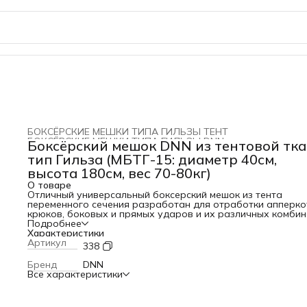
БОКСЁРСКИЕ МЕШКИ ТИПА ГИЛЬЗЫ ТЕНТ
БОКСЁРСКИЕ МЕШКИ ТИПА ГИЛЬЗЫ DNN
›
Боксёрский мешок DNN из тентовой тк
Главная
›
БОКСЕРСКИЕ МЕШКИ DNN
›
тип Гильза (МБТГ-15: диаметр 40см,
высота 180см, вес 70-80кг)
О товаре
Отличный универсальный боксерский мешок из тента
переменного сечения разработан для отработки апперко
крюков, боковых и прямых ударов и их различных комби
и серий. Форма гильзы, в которой он выполнен, обеспечи
Подробнее
увеличение рабочей поверхности. Классическая модель
Характеристики
боксерского мешка Материал – тентовая ткань ПВХ 630 г/
Артикул
338
Наполнитель – резиновая и поролоновая крошка,
регенерированое волокно. Верхний диаметр 40см Нижний
Бренд
DNN
диаметр 20см В технологии производства решены основн
Все характеристики
проблемы, характерные для боксерских мешков: усадка
материала, боковые швы и деформация снаряда. В проце
изготовления наполнитель подвергается сжатию, что