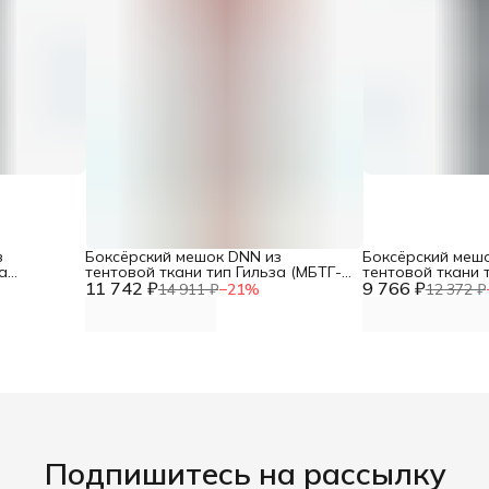
з
Боксёрский мешок DNN из
Боксёрский меш
а
тентовой ткани тип Гильза (МБТГ-7:
тентовой ткани 
 высота
11 742 ₽
диаметр 35см, высота 150см, вес
9 766 ₽
(МБТГ-10: диаме
14 911 ₽
−
21
%
12 372 ₽
50-60кг)
130см, вес 45-55к
Подпишитесь на рассылку