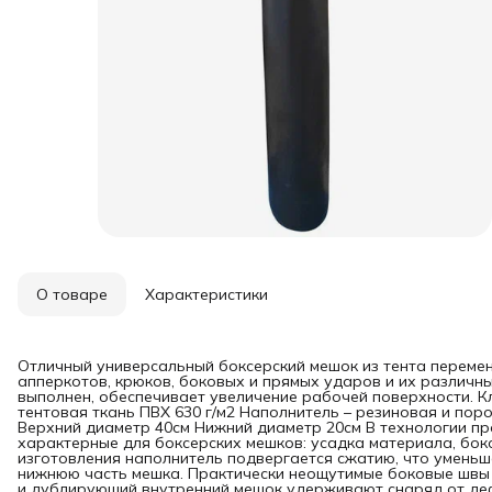
О товаре
Характеристики
Отличный универсальный боксерский мешок из тента переме
апперкотов, крюков, боковых и прямых ударов и их различны
выполнен, обеспечивает увеличение рабочей поверхности. К
тентовая ткань ПВХ 630 г/м2 Наполнитель – резиновая и по
Верхний диаметр 40см Нижний диаметр 20см В технологии п
характерные для боксерских мешков: усадка материала, бок
изготовления наполнитель подвергается сжатию, что уменьш
нижнюю часть мешка. Практически неощутимые боковые швы 
и дублирующий внутренний мешок удерживают снаряд от деф