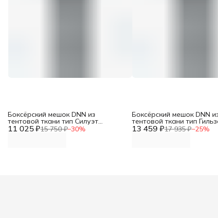
Боксёрский мешок DNN из
Боксёрский мешок DNN и
тентовой ткани тип Силуэт
тентовой ткани тип Гильз
11 025 ₽
трёхсекционный (МБТТ- 6, Верхний
13 459 ₽
(МБТГ-14: диаметр 40см,
15 750 ₽
−
30
%
17 935 ₽
−
25
%
диаметр 35см, высота 120см, вес
150см, вес 60-70кг)
40-50кг)