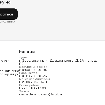
ку на
саться
сональных
Контакты
Адрес
г. Заволжье, пр-кт Дзержинского, Д. 1А, помещ.
 знак
П2
Бесплатный звонок
8 (800) 500-07-94
ра физ лицо
Рабочий тел.
ра юр лицо
8 (831) 280-81-26
Менеджер Анастасия
8 (930) 707-38-78
Режим работы
Пн-Пт 8.00-17.00
Эл. почта
deshevlenenaidesh@mail.ru