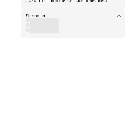
Оплата — картой, СБП или наличными
нюю
Доставка
кт
шки
ей в