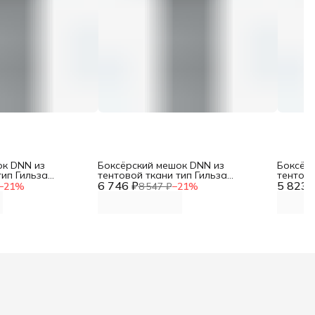
ок DNN из
Боксёрский мешок DNN из
Боксёр
тип Гильза
тентовой ткани тип Гильза
тентово
тр 35см, высота
6 746 ₽
(МБТГ-16: диаметр 45см, высота
5 823 
(диамет
−
21
%
8 547 ₽
−
21
%
г)
180см, вес 80-100кг)
35-55кг