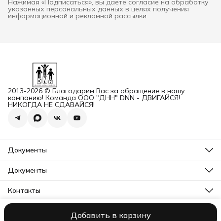
Нажимая «Подписаться», вы даете согласие на обработку
указанных персональных данных в целях получения
информационной и рекламной рассылки
2013-2026 © Благодарим Вас за обращение в нашу
компанию! Команда ООО "ДНН" DNN - ДВИГАЙСЯ!
НИКОГДА НЕ СДАВАЙСЯ!
Документы
ОГРН
Карточка ООО ДННСПОРТ
Документы
Сертификат соответствия
Прайс ДНН 12-2025
ИНН+КПП
Свидетельство на товарный знак
Контакты
Карточка ООО ДНН
Прайс для Дилеров 12-2025
Карточка ИП САМЕНКОВ
Адрес
Отказное письмо DNN
г. Заволжье, пр-кт Дзержинского, Д. 1А, помещ. П2
Заявление на возврат товара физ лицо
Добавить в корзину
ООО "ДНН"
Контакты
Политика конфиденциальности
Пользова
Бесплатный звонок
Заявление на возврат товара юр лицо