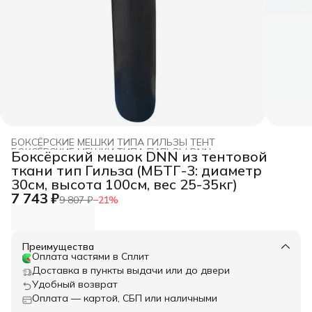
БОКСЁРСКИЕ МЕШКИ ТИПА ГИЛЬЗЫ ТЕНТ
БОКСЁРСКИЕ МЕШКИ ТИПА ГИЛЬЗЫ DNN
›
Боксёрский мешок DNN из тентовой
Главная
›
БОКСЕРСКИЕ МЕШКИ DNN
›
ткани тип Гильза (МБТГ-3: диаметр
30см, высота 100см, вес 25-35кг)
7 743 ₽
9 807 ₽
−
21
%
Преимущества
Оплата частями в Сплит
Доставка в пункты выдачи или до двери
Удобный возврат
Оплата — картой, СБП или наличными