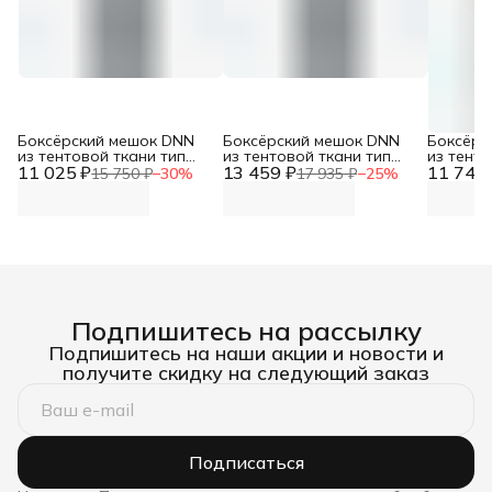
Боксёрский мешок DNN
Боксёрский мешок DNN
Боксёрс
из тентовой ткани тип
из тентовой ткани тип
из тенто
11 025 ₽
Силуэт трёхсекционный
13 459 ₽
Гильза (МБТГ-14: диаметр
11 742 
Гильза 
15 750 ₽
−
30
%
17 935 ₽
−
25
%
(МБТТ- 6, Верхний
40см, высота 150см, вес
35см, вы
диаметр 35см, высота
60-70кг)
50-60кг)
120см, вес 40-50кг)
Подпишитесь на рассылку
Подпишитесь на наши акции и новости и
получите скидку на следующий заказ
Подписаться