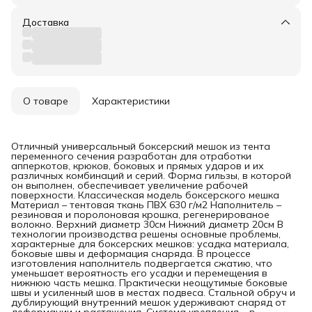
Доставка
О товаре
Характеристики
Отличный универсальный боксерский мешок из тента
переменного сечения разработан для отработки
апперкотов, крюков, боковых и прямых ударов и их
различных комбинаций и серий. Форма гильзы, в которой
он выполнен, обеспечивает увеличение рабочей
поверхности. Классическая модель боксерского мешка
Материал – тентовая ткань ПВХ 630 г/м2 Наполнитель –
резиновая и поролоновая крошка, регенерированое
волокно. Верхний диаметр 30см Нижний диаметр 20см В
технологии производства решены основные проблемы,
характерные для боксерских мешков: усадка материала,
боковые швы и деформация снаряда. В процессе
изготовления наполнитель подвергается сжатию, что
уменьшает вероятность его усадки и перемещения в
нижнюю часть мешка. Практически неощутимые боковые
швы и усиленный шов в местах подвеса. Стальной обруч и
дублирующий внутренний мешок удерживают снаряд от
деформации и растяжения. Система крепления – в