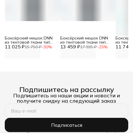
Боксёрский мешок DNN
Боксёрский мешок DNN
Боксёрс
из тентовой ткани тип
из тентовой ткани тип
из тенто
11 025 ₽
Силуэт трёхсекционный
13 459 ₽
Гильза (МБТГ-14: диаметр
11 742 
Гильза 
15 750 ₽
−
30
%
17 935 ₽
−
25
%
(МБТТ- 6, Верхний
40см, высота 150см, вес
35см, вы
диаметр 35см, высота
60-70кг)
50-60кг)
120см, вес 40-50кг)
Подпишитесь на рассылку
Подпишитесь на наши акции и новости и
получите скидку на следующий заказ
Подписаться