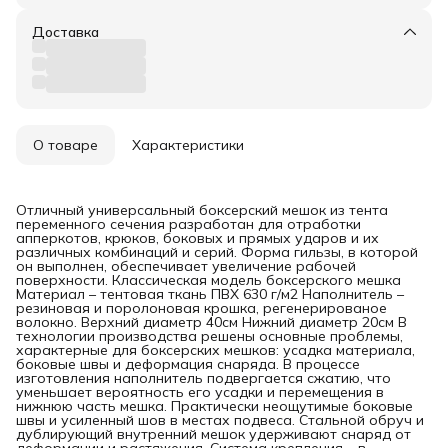
Доставка
О товаре
Характеристики
Отличный универсальный боксерский мешок из тента
переменного сечения разработан для отработки
апперкотов, крюков, боковых и прямых ударов и их
различных комбинаций и серий. Форма гильзы, в которой
он выполнен, обеспечивает увеличение рабочей
поверхности. Классическая модель боксерского мешка
Материал – тентовая ткань ПВХ 630 г/м2 Наполнитель –
резиновая и поролоновая крошка, регенерированое
волокно. Верхний диаметр 40см Нижний диаметр 20см В
технологии производства решены основные проблемы,
характерные для боксерских мешков: усадка материала,
боковые швы и деформация снаряда. В процессе
изготовления наполнитель подвергается сжатию, что
уменьшает вероятность его усадки и перемещения в
нижнюю часть мешка. Практически неощутимые боковые
швы и усиленный шов в местах подвеса. Стальной обруч и
дублирующий внутренний мешок удерживают снаряд от
деформации и растяжения. Система крепления – в