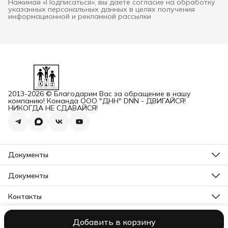
Нажимая «Подписаться», вы даете согласие на обработку
указанных персональных данных в целях получения
информационной и рекламной рассылки
2013-2026 © Благодарим Вас за обращение в нашу
компанию! Команда ООО "ДНН" DNN - ДВИГАЙСЯ!
НИКОГДА НЕ СДАВАЙСЯ!
Документы
ОГРН
Карточка ООО ДННСПОРТ
Документы
Сертификат соответствия
Прайс ДНН 12-2025
ИНН+КПП
Свидетельство на товарный знак
Контакты
Карточка ООО ДНН
Прайс для Дилеров 12-2025
Карточка ИП САМЕНКОВ
Адрес
Отказное письмо DNN
г. Заволжье, пр-кт Дзержинского, Д. 1А, помещ. П2
Заявление на возврат товара физ лицо
Добавить в корзину
ООО "ДНН"
Контакты
Политика конфиденциальности
Пользова
Бесплатный звонок
Заявление на возврат товара юр лицо