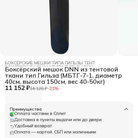
БОКСЁРСКИЕ МЕШКИ ТИПА ГИЛЬЗЫ ТЕНТ
БОКСЁРСКИЕ МЕШКИ ТИПА ГИЛЬЗЫ DNN
›
Боксёрский мешок DNN из тентовой
Главная
›
БОКСЕРСКИЕ МЕШКИ DNN
›
ткани тип Гильза (МБТГ-7-1, диаметр
40см, высота 150см, вес 40-50кг)
11 152 ₽
14 126 ₽
−
21
%
Преимущества
Оплата частями в Сплит
Доставка в пункты выдачи или до двери
Удобный возврат
Оплата — картой, СБП или наличными