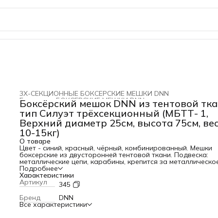
3Х-СЕКЦИОННЫЕ БОКСЕРСКИЕ МЕШКИ DNN
Главная
›
БОКСЕРСКИЕ МЕШКИ DNN
›
Боксёрский мешок DNN из тентовой тк
тип Силуэт трёхсекционный (МБТТ- 1,
Верхний диаметр 25см, высота 75см, ве
10-15кг)
О товаре
Цвет - синий, красный, чёрный, комбинированный. Мешки
боксерские из двусторонней тентовой ткани. Подвеска:
металлические цепи, карабины, крепится за металлическо
кольцо, вшитое в тент. Набивка: вставка из ППЭ, резинов
Подробнее
крошка, текстильная ветошь. Использование ППЭ и
Характеристики
текстильной ветоши для набивки делает мешок упругим, а
Артикул
345
жестким (резиновая крошка), что препятствует получению
травм спортсменом. Характеристики: Объем: 0,09 м3 Габа
Бренд
DNN
упаковки: 35
35
110 см
Все характеристики