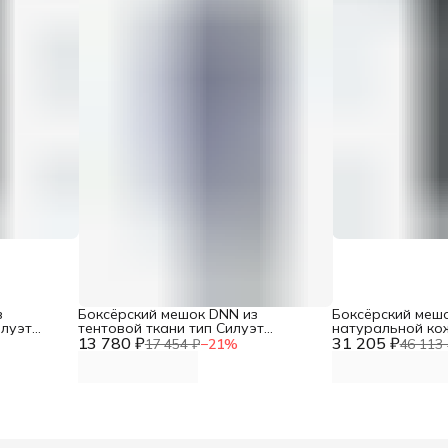
з
Боксёрский мешок DNN из
Боксёрский меш
илуэт
тентовой ткани тип Силуэт
натуральной ко
-5,
13 780 ₽
трёхсекционный (МБТТ- 9, Верхний
31 205 ₽
трёхсекционный 
17 454 ₽
−
21
%
46 113 
, вес 35-
диаметр 35-40см, высота 180см,
диаметр 35, высо
вес 55-65кг)
80 кг)