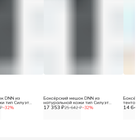
ок DNN из
Боксёрский мешок DNN из
Боксёр
жи тип Силуэт
натуральной кожи тип Силуэт
тентово
( МБНТ22-12,
17 353 ₽
трёхсекционный (МБНТ22-6,
14 649
трёхсе
₽
−
32
%
25 642 ₽
−
32
%
та 150 см, вес 75-
диаметр 35, высота 100 см, вес 40-
диаметр
45 кг)
70-90кг