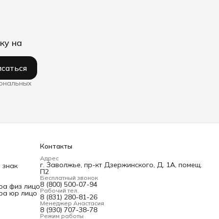
ку на
саться
сональных
Контакты
Адрес
г. Заволжье, пр-кт Дзержинского, Д. 1А, помещ.
 знак
П2
Бесплатный звонок
8 (800) 500-07-94
ра физ лицо
Рабочий тел.
ра юр лицо
8 (831) 280-81-26
Менеджер Анастасия
8 (930) 707-38-78
Режим работы