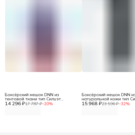
Боксёрский мешок DNN из
Боксёрский мешок DNN и
тентовой ткани тип Силуэт
натуральной кожи тип С
14 296 ₽
трёхсекционный (МБТТ-14-2,
15 968 ₽
трёхсекционный ( МБНТ22
17 787 ₽
−
20
%
23 596 ₽
−
32
%
Верхний диаметр 40см, высота
диаметр 30, высота 100 см
160см, вес 60-70кг)
40 кг)