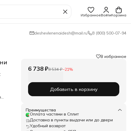
Избранное
Войти
Корзина
deshevlenenaidesh@mail.ru
8 (800) 500-07-94
В избранное
ани
6 738 ₽
8 534 ₽
−
21
%
с
Добавить в корзину
е
ая
 не
Преимущества
Оплата частями в Сплит
риты
Доставка в пункты выдачи или до двери
Удобный возврат