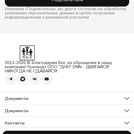
Нажимая «Подписаться», вы даете согласие на обработку
указанных персональных данных в целях получения
информационной и рекламной рассылки
2013-2026 © Благодарим Вас за обращение в нашу
компанию! Команда ООО "ДНН" DNN - ДВИГАЙСЯ!
НИКОГДА НЕ СДАВАЙСЯ!
Документы
ОГРН
Карточка ООО ДННСПОРТ
Документы
Сертификат соответствия
Прайс ДНН 12-2025
ИНН+КПП
Свидетельство на товарный знак
Контакты
Карточка ООО ДНН
Прайс для Дилеров 12-2025
Карточка ИП САМЕНКОВ
Адрес
Отказное письмо DNN