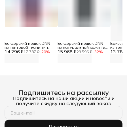
Боксёрский мешок DNN
Боксёрский мешок DNN
Боксёрс
из тентовой ткани тип
из натуральной кожи тип
из тенто
14 296 ₽
Силуэт трёхсекционный
15 968 ₽
Силуэт трёхсекционный (
13 780 
Силуэт 
17 787 ₽
−
20
%
23 596 ₽
−
32
%
(МБТТ-14-2, Верхний
МБНТ22-5, диаметр 30,
(МБТТ- 
диаметр 40см, высота
высота 100 см, вес 35-40
диаметр
160см, вес 60-70кг)
кг)
180см, в
Подпишитесь на рассылку
Подпишитесь на наши акции и новости и
получите скидку на следующий заказ
Подписаться