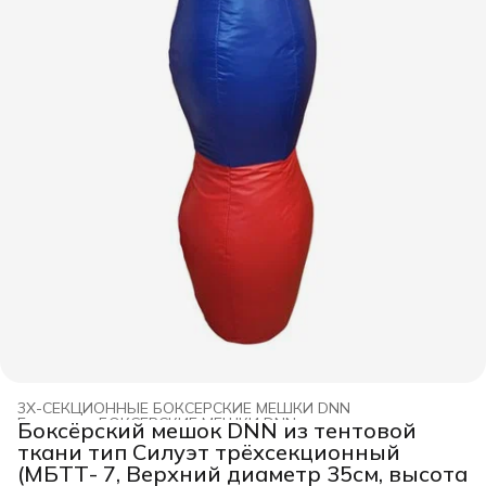
3Х-СЕКЦИОННЫЕ БОКСЕРСКИЕ МЕШКИ DNN
Главная
›
БОКСЕРСКИЕ МЕШКИ DNN
›
Боксёрский мешок DNN из тентовой
ткани тип Силуэт трёхсекционный
(МБТТ- 7, Верхний диаметр 35см, высота