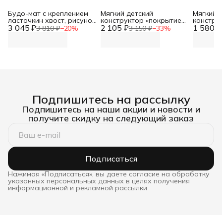
Будо-мат с креплением
Мягкий детский
Мягкий 
ласточкин хвост, рисунок
конструктор «покрытие
констру
3 045 ₽
с одной стороны, 1 м2.
2 105 ₽
напольное животный
1 580 ₽
напольн
3 810 ₽
−
20
%
3 150 ₽
−
33
%
1000*1000*20 (+/-0,5 см) 6
мир» DNN
ласточки
шт. в упаковке ШОР 45
с одной 
DNN
DNN
Подпишитесь на рассылку
Подпишитесь на наши акции и новости и
получите скидку на следующий заказ
Подписаться
Нажимая «Подписаться», вы даете согласие на обработку
указанных персональных данных в целях получения
информационной и рекламной рассылки