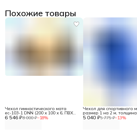
Похожие товары
Чехол гимнастического мата
Чехол для спортивного 
ес-103-1 DNN (200 x 100 x 6, ПВХ
размер 1 на 2 м, толщина
6 546 ₽
630г/м2, низ ПВХ)
5 040 ₽
8 000 ₽
−
18
%
5 775 ₽
−
13
%