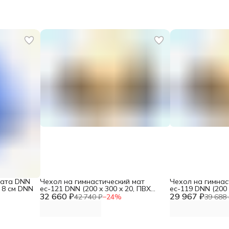
мата DNN
Чехол на гимнастический мат
Чехол на гимнас
 8 см DNN
ес-121 DNN (200 x 300 x 20, ПВХ
ес-119 DNN (200 
32 660 ₽
630г/м2, низ Антислип) 2 сложения
29 967 ₽
630г/м2, низ Ант
42 740 ₽
−
24
%
39 688 