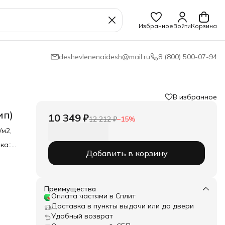
Избранное
Войти
Корзина
deshevlenenaidesh@mail.ru
8 (800) 500-07-94
В избранное
ип)
10 349 ₽
12 212 ₽
−
15
%
/м2,
ка::
Добавить в корзину
о
Преимущества
Оплата частями в Сплит
Доставка в пункты выдачи или до двери
Удобный возврат