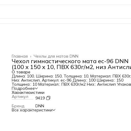
Главная
›
Чехлы для матов DNN
Чехол гимнастического мата ес-96 DNN
(100 x 150 x 10, ПВХ 630г/м2, низ Антисл
О товаре
Длина: 100, Ширина: 150, Толщина: 10, Материал: ПВХ 630г
Низ: Антислип, Артикул: ес-96 Длина:: 100 Ширина:: 150
Толщина:: 10 Материал:: ПВХ 630г/м2 Низ:: Антислип Упаков
Полиэтилен Тип:: Молния Цвет:: Любой Складывание:: нет
Подробнее
Единица измерения:: шт Тип матов:: Чехол гимнастическог
Характеристики
мата
Артикул
9419
Бренд
DNN
Все характеристики