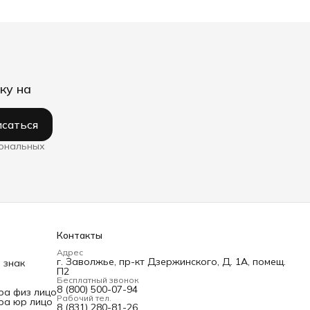
ку на
саться
сональных
Контакты
Адрес
г. Заволжье, пр-кт Дзержинского, Д. 1А, помещ.
 знак
П2
Бесплатный звонок
8 (800) 500-07-94
ра физ лицо
Рабочий тел.
ра юр лицо
8 (831) 280-81-26