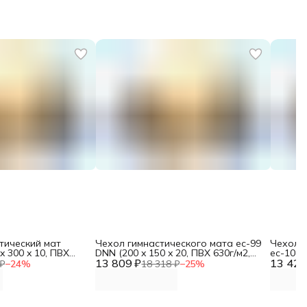
тический мат
Чехол гимнастического мата ес-99
Чехол н
x 300 x 10, ПВХ
DNN (200 x 150 x 20, ПВХ 630г/м2,
ес-108 
ислип) 2 сложения
13 809 ₽
низ ПВХ)
13 425
630г/м2
₽
−
24
%
18 318 ₽
−
25
%