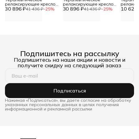
релаксирующее кресло
релаксирующее кресло
релакси
30 896 ₽
Кубик Взрослый -
30 896 ₽
Кубик Взрослый -
10 624 
Кубик М
41 436 ₽
−
25
%
41 436 ₽
−
25
%
L70xB60xH60 черно-
L70xB60xH60 красный,
L50xB30
белый, винилискожа DNN
винилискожа DNN
винилис
Подпишитесь на рассылку
Подпишитесь на наши акции и новости и
получите скидку на следующий заказ
Подписаться
Нажимая «Подписаться», вы даете согласие на обработку
указанных персональных данных в целях получения
информационной и рекламной рассылки