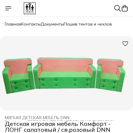
Главная
Контакты
Документы
Пошив тентов и чехлов
МЯГКАЯ ДЕТСКАЯ МЕБЕЛЬ DNN
Главная
›
ДЕТСКИЕ МЯГКИЕ ИГРОВЫЕ МОДУЛИ DNN
›
Детская игровая мебель Комфорт -
ЛОНГ салатовый / св.розовый DNN