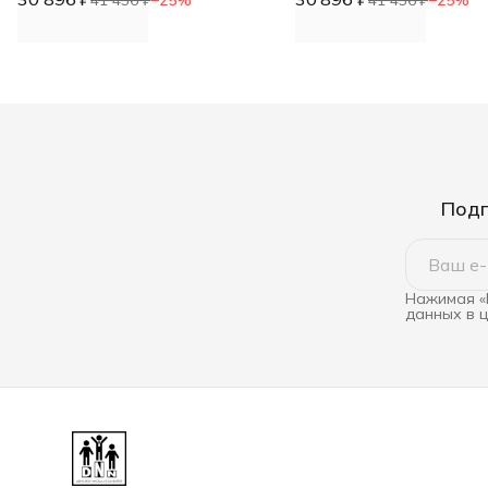
винилискожа DNN
винилискожа DNN
Подп
Нажимая «
данных в 