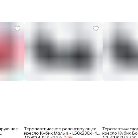
сирующее
Терапевтическое релаксирующее
Терапевтическо
кресло Кубик Малый - L50xB30xH40
кресло Кубик Бо
10 624 ₽
черный, винилискожа DNN
13 416 ₽
L60xB40xH50 че
15 478 ₽
−
31
%
18 125 