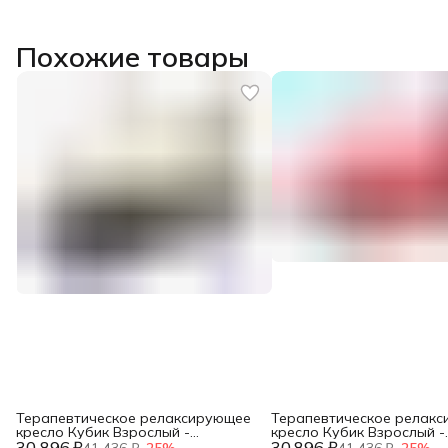
Похожие товары
Терапевтическое релаксирующее
Терапевтическое релак
кресло Кубик Взрослый -
кресло Кубик Взрослый -
30 896 ₽
L70xB60xH60 черно-белый,
30 896 ₽
L70xB60xH60 красный,
41 436 ₽
−
25
%
41 436 ₽
−
25
%