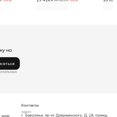
DNN
ку на
саться
сональных
Контакты
Адрес
г. Заволжье, пр-кт Дзержинского, Д. 1А, помещ.
 знак