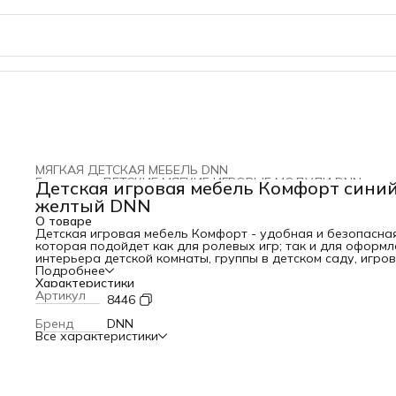
МЯГКАЯ ДЕТСКАЯ МЕБЕЛЬ DNN
Главная
›
ДЕТСКИЕ МЯГКИЕ ИГРОВЫЕ МОДУЛИ DNN
›
Детская игровая мебель Комфорт синий
желтый DNN
О товаре
Детская игровая мебель Комфорт - удобная и безопасная
которая подойдет как для ролевых игр; так и для оформл
интерьера детской комнаты, группы в детском саду, игро
комнаты в кафе, а так же в Вашем доме. Комплектация: кр
Подробнее
L45xB40xH50 – 2 шт. столик: L40xB40xH45 – 1 шт. диван:
Характеристики
L75xB40xH50 – 1 шт. Материал: тент, поролон. Упаковка: п/
Артикул
8446
этилен 80 мкр., Страна производитель: Россия
Бренд
DNN
Все характеристики