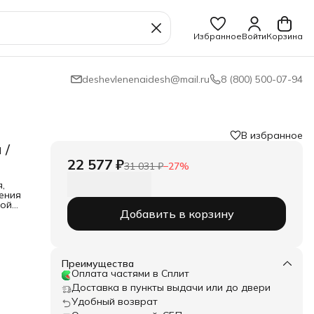
Избранное
Войти
Корзина
deshevlenenaidesh@mail.ru
8 (800) 500-07-94
В избранное
 /
22 577 ₽
31 031 ₽
−
27
%
,
ения
вой
Добавить в корзину
есло:
Преимущества
Оплата частями в Сплит
Доставка в пункты выдачи или до двери
Удобный возврат