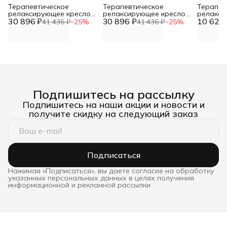
Терапевтическое
Терапевтическое
Терапев
релаксирующее кресло
релаксирующее кресло
релакси
30 896 ₽
Кубик Взрослый -
30 896 ₽
Кубик Взрослый -
10 624 
Кубик М
41 436 ₽
−
25
%
41 436 ₽
−
25
%
L70xB60xH60 черно-
L70xB60xH60 красный,
L50xB30
белый, винилискожа DNN
винилискожа DNN
винилис
Подпишитесь на рассылку
Подпишитесь на наши акции и новости и
получите скидку на следующий заказ
Подписаться
Нажимая «Подписаться», вы даете согласие на обработку
указанных персональных данных в целях получения
информационной и рекламной рассылки