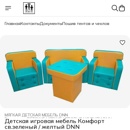
Главная
Контакты
Документы
Пошив тентов и чехлов
МЯГКАЯ ДЕТСКАЯ МЕБЕЛЬ DNN
Главная
›
ДЕТСКИЕ МЯГКИЕ ИГРОВЫЕ МОДУЛИ DNN
›
Детская игровая мебель Комфорт
св.зеленый / желтый DNN