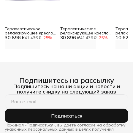
Терапевтическое
Терапевтическое
Терапев
релаксирующее кресло
релаксирующее кресло
релакси
30 896 ₽
Кубик Взрослый -
30 896 ₽
Кубик Взрослый -
10 624 
Кубик М
41 436 ₽
−
25
%
41 436 ₽
−
25
%
L70xB60xH60 черно-
L70xB60xH60 красный,
L50xB30
белый, винилискожа DNN
винилискожа DNN
винилис
Подпишитесь на рассылку
Подпишитесь на наши акции и новости и
получите скидку на следующий заказ
Подписаться
Нажимая «Подписаться», вы даете согласие на обработку
указанных персональных данных в целях получения