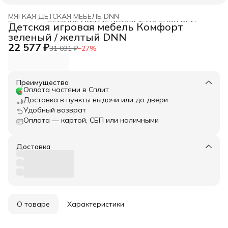
МЯГКАЯ ДЕТСКАЯ МЕБЕЛЬ DNN
Главная
›
ДЕТСКИЕ МЯГКИЕ ИГРОВЫЕ МОДУЛИ DNN
›
Детская игровая мебель Комфорт
зеленый / желтый DNN
22 577 ₽
31 031 ₽
−
27
%
Преимущества
Оплата частями в Сплит
Доставка в пункты выдачи или до двери
Удобный возврат
Оплата — картой, СБП или наличными
Доставка
О товаре
Характеристики