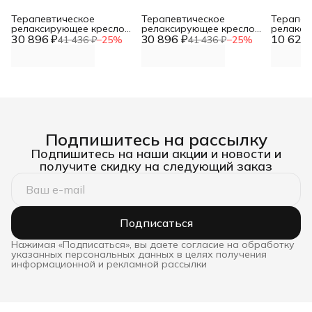
Терапевтическое
Терапевтическое
Терапев
релаксирующее кресло
релаксирующее кресло
релакси
30 896 ₽
Кубик Взрослый -
30 896 ₽
Кубик Взрослый -
10 624 
Кубик М
41 436 ₽
−
25
%
41 436 ₽
−
25
%
L70xB60xH60 черно-
L70xB60xH60 красный,
L50xB30
белый, винилискожа DNN
винилискожа DNN
винилис
Подпишитесь на рассылку
Подпишитесь на наши акции и новости и
получите скидку на следующий заказ
Подписаться
Нажимая «Подписаться», вы даете согласие на обработку
указанных персональных данных в целях получения
информационной и рекламной рассылки