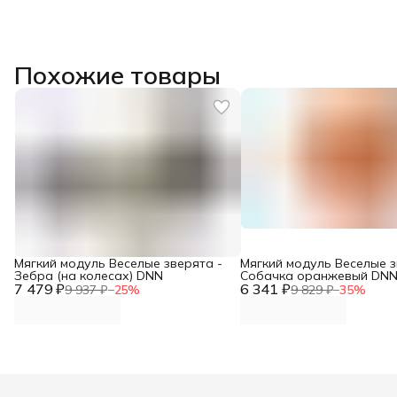
Похожие товары
Мягкий модуль Веселые зверята -
Мягкий модуль Веселые з
Зебра (на колесах) DNN
Собачка оранжевый DN
7 479 ₽
6 341 ₽
9 937 ₽
−
25
%
9 829 ₽
−
35
%