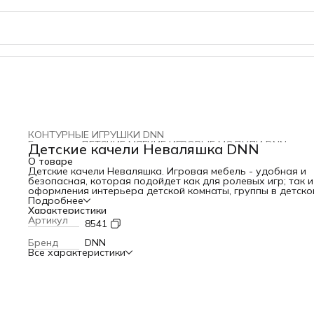
КОНТУРНЫЕ ИГРУШКИ DNN
Главная
›
ДЕТСКИЕ МЯГКИЕ ИГРОВЫЕ МОДУЛИ DNN
›
Детские качели Неваляшка DNN
О товаре
Детские качели Неваляшка. Игровая мебель - удобная и
безопасная, которая подойдет как для ролевых игр; так и
оформления интерьера детской комнаты, группы в детско
саду, игровой комнаты в кафе, а так же в Вашем доме. Ра
Подробнее
L100хB20хH45 Материал: тент, поролон. Упаковка: п/этиле
Характеристики
мкр. Страна производитель: Россия Уход за мягкими моду
Артикул
8541
В домашних условиях особого ухода за мягкими модулям
требует – достаточно регулярной влажной уборки и
Бренд
DNN
ежемесячного мытья мягких элементов. В дошкольных
Все характеристики
учреждениях рекомендуется ежедневное ультрафиолето
облучение и обработка после каждого использования.