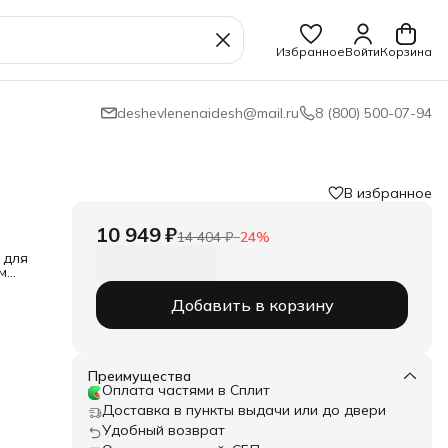
Избранное
Войти
Корзина
deshevlenenaidesh@mail.ru
8 (800) 500-07-94
В избранное
10 949 ₽
14 404 ₽
−
24
%
 для
м
змер:
н 80
Добавить в корзину
лями
и не
вое
Преимущества
Оплата частями в Сплит
Доставка в пункты выдачи или до двери
Удобный возврат