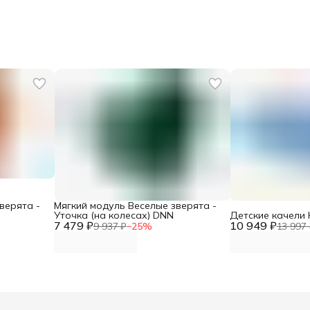
верята -
Мягкий модуль Веселые зверята -
N
Уточка (на колесах) DNN
Детские качели
7 479 ₽
10 949 ₽
9 937 ₽
−
25
%
13 997 