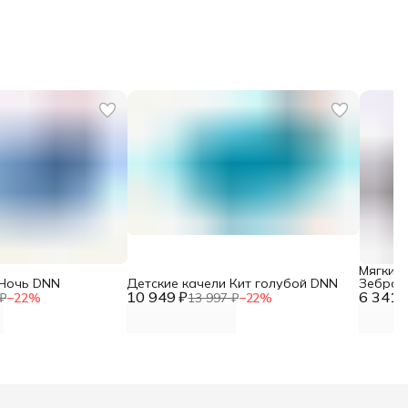
Мягкий 
 Ночь DNN
Детские качели Кит голубой DNN
Зебра 
10 949 ₽
6 341 
₽
−
22
%
13 997 ₽
−
22
%