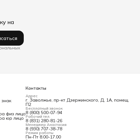
ку на
саться
сональных
Контакты
Адрес
г. Заволжье, пр-кт Дзержинского, Д. 1А, помещ.
 знак
П2
Бесплатный звонок
8 (800) 500-07-94
ра физ лицо
Рабочий тел.
ра юр лицо
8 (831) 280-81-26
Менеджер Анастасия
8 (930) 707-38-78
Режим работы
Пн-Пт 8.00-17.00