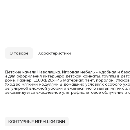
О товаре
Характеристики
Детские качели Неваляшка. Игровая мебель - удобная и безо
и для оформления интерьера детской комнаты, группы в детс
доме. Размер: L100хB20хH45 Материал: тент, поролон. Упаков
Уход за мягкими модулями В домашних условиях особого ухо
регулярной влажной уборки и ежемесячного мытья мягких э
рекомендуется ежедневное ультрафиолетовое облучение и 
КОНТУРНЫЕ ИГРУШКИ DNN