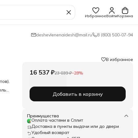
Избранное
Войти
Корзина
deshevlenenaidesh@mail.ru
8 (800) 500-07-94
В избранное
16 537 ₽
23 039 ₽
−
28
%
тов).
ель
Добавить в корзину
т,
бов,
Преимущества
я,
Оплата частями в Сплит
Доставка в пункты выдачи или до двери
Удобный возврат
ичия
30 -