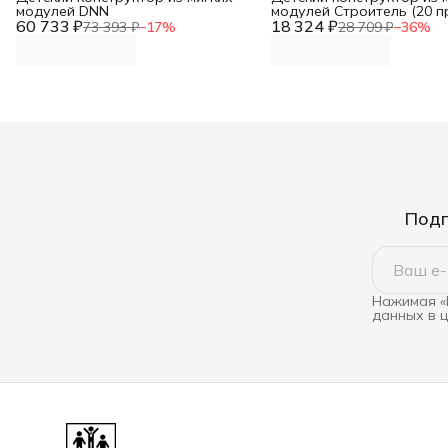
модулей DNN
модулей Строитель (20 п
60 733 ₽
18 324 ₽
DNN
73 393 ₽
−
17
%
28 709 ₽
−
36
%
Подп
Нажимая «
данных в 