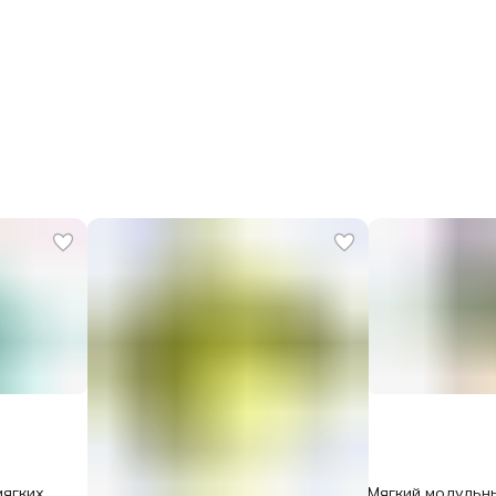
мягких
Мягкий модульн