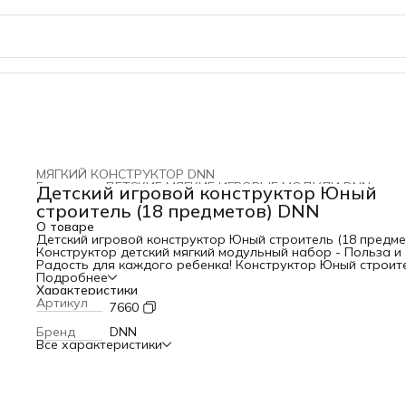
МЯГКИЙ КОНСТРУКТОР DNN
Главная
›
ДЕТСКИЕ МЯГКИЕ ИГРОВЫЕ МОДУЛИ DNN
›
Детский игровой конструктор Юный
строитель (18 предметов) DNN
О товаре
Детский игровой конструктор Юный строитель (18 предме
Конструктор детский мягкий модульный набор - Польза и
Радость для каждого ребенка! Конструктор Юный строит
выпускаемый компанией ООО Дешевле Не Найдешь
Подробнее
предназначен для оснащения игровых и сенсорных комна
Характеристики
групп детских садов.Он состоит из простых элементов: ку
Артикул
7660
бруса, папок, цилиндров и других модулей. Особенность
наборов в том, что дети сами конструируют различные
Бренд
DNN
предметы и сооружения. Такая работа с модулями
Все характеристики
способствует развитию фантазии и творческого мышлени
помогает проявить изобретательность. Наборы мягких
модулей выпускаются с разным числом элементов и их
составом. Комплектность выбирают в зависимости от нал
свободной площади в помещении. Комплектация: куб 30
30