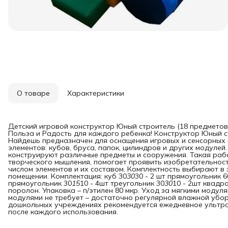
О товаре
Характеристики
Детский игровой конструктор Юный строитель (18 предметов)
Польза и Радость для каждого ребенка! Конструктор Юный
Найдешь предназначен для оснащения игровых и сенсорных к
элементов: кубов, бруса, папок, цилиндров и других модулей
конструируют различные предметы и сооружения. Такая раб
творческого мышления, помогает проявить изобретательност
числом элементов и их составом. Комплектность выбирают в
помещении. Комплектация: куб 30
30
30 - 2 шт прямоугольник 6
прямоугольник 30
15
10 - 4шт треугольник 30
30
10 - 2шт квадра
поролон. Упаковка – п/этилен 80 мкр. Уход за мягкими моду
модулями не требует – достаточно регулярной влажной убор
дошкольных учреждениях рекомендуется ежедневное ультр
после каждого использования.