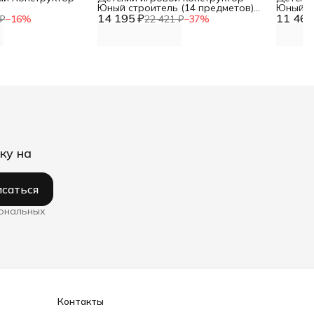
Юный строитель (14 предметов)
Юный ст
14 195 ₽
DNN
11 467
DNN
₽
−
16
%
22 421 ₽
−
37
%
ку на
саться
сональных
Контакты