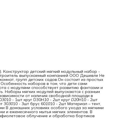
2 шт прямоугольник 60
30
10 - 1шт круг D30
H10 - 2шт круг
D20
H10 - 2шт прямоугольник 30
15
10 - 4шт треугольник 30
- 2шт квадрат 30
30
10 - 3шт брус 60
10
10 - 2шт Материал – 
поролон. Упаковка – п/этилен 80 мкр. Уход за мягкими
модулями В домашних условиях особого ухода за мягким
модулями не требует – достаточно регулярной влажной
уборки и ежемесячного мытья мягких элементов. В
дошкольных учреждениях рекомендуется ежедневное
ультрафиолетовое облучение и обработка бортиков пос
каждого использования.
. Конструктор детский мягкий модульный набор -
 строитель выпускаемый компанией ООО Дешевле Не
омнат, групп детских садов.Он состоит из простых
. Особенность наборов в том, что дети сами
ота с модулями способствует развитию фантазии и
ь. Наборы мягких модулей выпускаются с разным
 зависимости от наличия свободной площади в
0
30
10 - 1шт круг D30
H10 - 2шт круг D20
H10 - 2шт
т 30
30
10 - 3шт брус 60
10
10 - 2шт Материал – тент,
лями В домашних условиях особого ухода за мягкими
ки и ежемесячного мытья мягких элементов. В
афиолетовое облучение и обработка бортиков