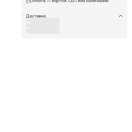
Оплата — картой, СБП или наличными
30
10
тент,
Доставка
и
ле