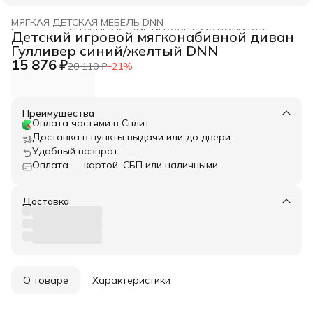
МЯГКАЯ ДЕТСКАЯ МЕБЕЛЬ DNN
Главная
›
ДЕТСКИЕ МЯГКИЕ ИГРОВЫЕ МОДУЛИ DNN
›
Детский игровой мягконабивной диван
Гулливер синий/желтый DNN
15 876 ₽
20 110 ₽
−
21
%
Преимущества
Оплата частями в Сплит
Доставка в пункты выдачи или до двери
Удобный возврат
Оплата — картой, СБП или наличными
Доставка
О товаре
Характеристики