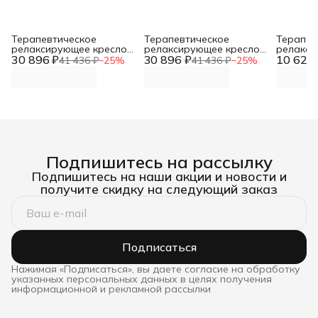
Терапевтическое
Терапевтическое
Терапев
релаксирующее кресло
релаксирующее кресло
релакси
30 896 ₽
Кубик Взрослый -
30 896 ₽
Кубик Взрослый -
10 624 
Кубик М
41 436 ₽
−
25
%
41 436 ₽
−
25
%
L70xB60xH60 черно-
L70xB60xH60 красный,
L50xB30
белый, винилискожа DNN
винилискожа DNN
винилис
Подпишитесь на рассылку
Подпишитесь на наши акции и новости и
получите скидку на следующий заказ
Подписаться
Нажимая «Подписаться», вы даете согласие на обработку
указанных персональных данных в целях получения
информационной и рекламной рассылки