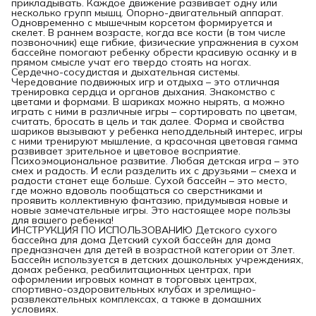
прикладывать. Каждое движение развивает одну или
несколько групп мышц. Опорно-двигательный аппарат.
Одновременно с мышечным корсетом формируется и
скелет. В раннем возрасте, когда все кости (в том числе
позвоночник) еще гибкие, физические упражнения в сухом
бассейне помогают ребенку обрести красивую осанку и в
прямом смысле учат его твердо стоять на ногах.
Сердечно-сосудистая и дыхательная системы.
Чередование подвижных игр и отдыха – это отличная
тренировка сердца и органов дыхания. Знакомство с
цветами и формами. В шариках можно нырять, а можно
играть с ними в различные игры – сортировать по цветам,
считать, бросать в цель и так далее. Форма и свойства
шариков вызывают у ребенка неподдельный интерес, игры
с ними тренируют мышление, а красочная цветовая гамма
развивает зрительное и цветовое восприятие.
Психоэмоциональное развитие. Любая детская игра – это
смех и радость. И если разделить их с друзьями – смеха и
радости станет еще больше. Сухой бассейн – это место,
где можно вдоволь пообщаться со сверстниками и
проявить коллективную фантазию, придумывая новые и
новые замечательные игры. Это настоящее море пользы
для вашего ребенка!
ИНСТРУКЦИЯ ПО ИСПОЛЬЗОВАНИЮ Детского сухого
бассейна для дома Детский сухой бассейн для дома
предназначен для детей в возрастной категории от 3лет.
Бассейн используется в детских дошкольных учреждениях,
домах ребенка, реабилитационных центрах, при
оформлении игровых комнат в торговых центрах,
спортивно-оздоровительных клубах и зрелищно-
развлекательных комплексах, а также в домашних
условиях.