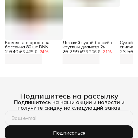
Комплект шаров для
Детский сухой бассейн
Сухой б
бассейна 80 шт DNN
круглый диаметр 2м
синий/г
2 640 ₽
26 299 ₽
высота 36см DNN
23 560 
разбор
3 465 ₽
−
24
%
33 206 ₽
−
21
%
Подпишитесь на рассылку
Подпишитесь на наши акции и новости и
получите скидку на следующий заказ
Подписаться