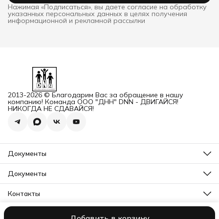
Нажимая «Подписаться», вы даете согласие на обработку
указанных персональных данных в целях получения
информационной и рекламной рассылки
2013-2026 © Благодарим Вас за обращение в нашу
компанию! Команда ООО "ДНН" DNN - ДВИГАЙСЯ!
НИКОГДА НЕ СДАВАЙСЯ!
Документы
ОГРН
Карточка ООО ДННСПОРТ
Документы
Сертификат соответствия
Прайс ДНН 12-2025
ИНН+КПП
Свидетельство на товарный знак
Контакты
Карточка ООО ДНН
Прайс для Дилеров 12-2025
Карточка ИП САМЕНКОВ
Адрес
Отказное письмо DNN
г. Заволжье, пр-кт Дзержинского, Д. 1А, помещ. П2
Заявление на возврат товара физ лицо
Добавить в корзину
ООО "ДНН"
Контакты
Политика конфиденциальности
Пользова
Бесплатный звонок