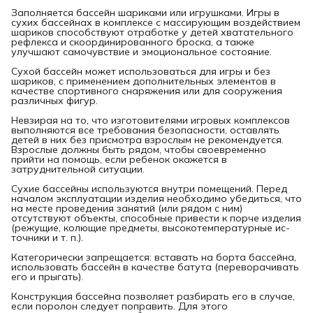
Заполняется бассейн шариками или игрушками. Игры в
сухих бассейнах в комплексе с массирующим воздействием
шариков способствуют отработке у детей хватательного
рефлекса и скоординированного броска, а также
улучшают самочувствие и эмоциональное состояние.
Сухой бассейн может использоваться для игры и без
шариков, с применением дополнительных элементов в
качестве спортивного снаряжения или для сооружения
различных фигур.
Невзирая на то, что изготовителями игровых комплексов
выполняются все требования безопасности, оставлять
детей в них без присмотра взрослым не рекомендуется.
Взрослые должны быть рядом, чтобы своевременно
прийти на помощь, если ребенок окажется в
затруднительной ситуации.
Сухие бассейны используются внутри помещений. Перед
началом эксплуатации изделия необходимо убе­диться, что
на месте проведения занятий (или рядом с ним)
отсутствуют объекты, способные привести к порче изделия
(режущие, колющие предметы, высокотемпературные ис­
точники и т. п.).
Категорически запрещается: вставать на борта бассейна,
использовать бассейн в качестве батута (переворачивать
его и прыгать).
Конструкция бассейна позволяет разбирать его в случае,
если поролон следует поправить. Для этого