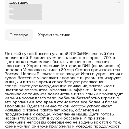
Доставка
О товаре
Характеристики
Детский сухой бассейн угловой R150xH36 зеленый без
аппликаций. Рекомендуемое количество шаров - 700 шт.
Цветовая гамма может быть выполнена по желанию
заказчика. Характеристики: Материал ВИК (винилискожа),
поролон Упаковка п/этилен 80 мкр Страна производитель
Россия Шарики В комплект не входят Игры и упражнения в
сухом бассейне укрепляют здоровье в целом, тонизируют
мышцы и в то же время способствуют релаксации,
совершенствуют координацию движений, тактильное и
цветовое восприятие. Массажный эффект. Шарики
оказывают точечное воздействие и тем самым производят
мягкий массаж всего тела, ребенок беззаботно играет, а
его организм в это время становится все более и более
здоровым. Одновременно такой массаж успокаивает
малыша, а также разгоняет кровь, облегчая ее
продвижение к сердцу. Укрепление мышц. Дети готовы
часами "плескаться" в сухом бассейне! И при этом
маленькие непоседы совершенно не задумываются о том,
какие усилия они уже приложили и усердно продолжают