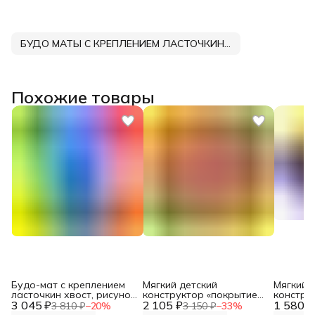
БУДО МАТЫ С КРЕПЛЕНИЕМ ЛАСТОЧКИН ХВОСТ DNN
Похожие товары
Будо-мат с креплением
Мягкий детский
Мягкий 
ласточкин хвост, рисунок
конструктор «покрытие
констру
3 045 ₽
с одной стороны, 1 м2.
2 105 ₽
напольное животный
1 580 ₽
напольн
3 810 ₽
−
20
%
3 150 ₽
−
33
%
1000*1000*20 (+/-0,5 см) 6
мир» DNN
ласточки