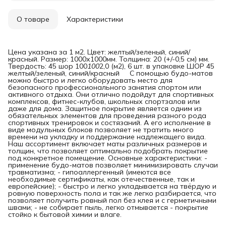
О товаре
Характеристики
Цена указана за 1 м2. Цвет: желтый/зеленый, синий/
красный. Размер: 1000х1000мм. Толщина: 20 (+/-0,5 см) мм.
Твердость: 45 шор 100
100
2,0 (м2), 6 шт. в упаковке ШОР 45
желтый/зеленый, синий/красный С помощью будо-матов
можно быстро и легко оборудовать место для
безопасного профессионального занятия спортом или
активного отдыха. Они отлично подойдут для спортивных
комплексов, фитнес-клубов, школьных спортзалов или
даже для дома. Защитное покрытие является одним из
обязательных элементов для проведения разного рода
спортивных тренировок и состязаний. А его исполнение в
виде модульных блоков позволяет не тратить много
времени на укладку и поддержание надлежащего вида.
Наш ассортимент включает маты различных размеров и
толщин, что позволяет оптимально подобрать покрытие
под конкретное помещение. Основные характеристики: -
применение будо-матов позволяет минимизировать случаи
травматизма; - гипоаллергенный (имеются все
необходимые сертификаты, как отечественные, так и
европейские); - быстро и легко укладывается на твёрдую и
ровную поверхность пола и так же легко разбирается, что
позволяет получить ровный пол без клея и с герметичными
швами; - не собирает пыль, легко отмывается - покрытие
стойко к бытовой химии и влаге.