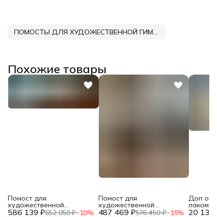
ПОМОСТЫ ДЛЯ ХУДОЖЕСТВЕННОЙ ГИМНАСТИКИ DNN
Похожие товары
Помост для
Помост для
Доп опц
художественной
художественной
лаком в 
586 139 ₽
гимнастики 13.7х13.7 м,
487 469 ₽
гимнастики 13.7х13.7 м, не
20 138 
652 050 ₽
−
10
%
576 450 ₽
−
15
%