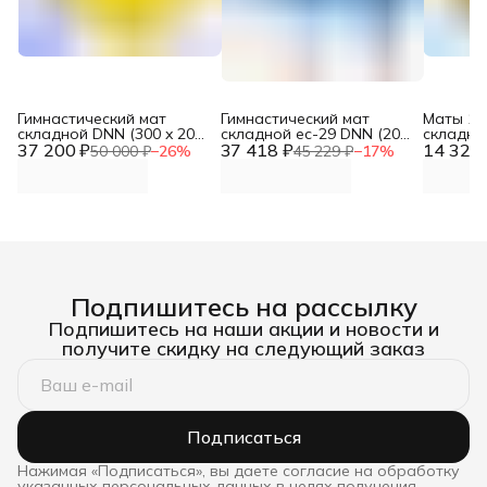
Гимнастический мат
Гимнастический мат
Маты 10
складной DNN (300 x 200
складной ес-29 DNN (200
складно
37 200 ₽
x 20, Винилискожа, ППУ
37 418 ₽
x 100 x 10, ПВХ 630г/м2,
14 324 
(Тент, П
50 000 ₽
−
26
%
45 229 ₽
−
17
%
25кг/м3)
низ ПВХ, ППУ 25кг/м3)
Подпишитесь на рассылку
Подпишитесь на наши акции и новости и
получите скидку на следующий заказ
Подписаться
Нажимая «Подписаться», вы даете согласие на обработку
указанных персональных данных в целях получения