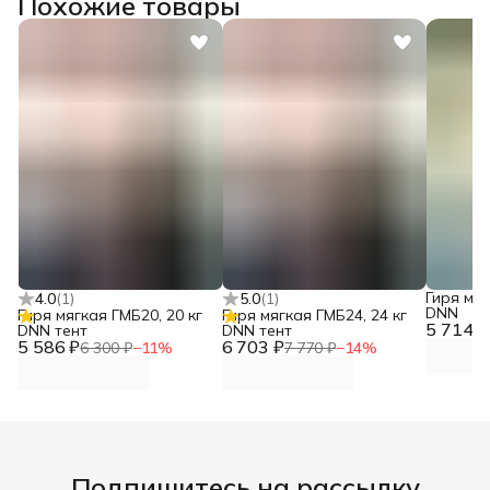
Похожие товары
Гиря мяг
4.0
(
1
)
5.0
(
1
)
DNN
Гиря мягкая ГМБ20, 20 кг
Гиря мягкая ГМБ24, 24 кг
5 714 ₽
DNN тент
DNN тент
5 586 ₽
6 703 ₽
6 300 ₽
−
11
%
7 770 ₽
−
14
%
Подпишитесь на рассылку