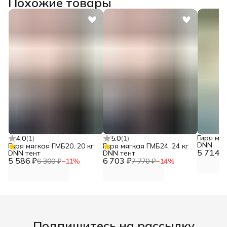
Похожие товары
Гиря мяг
4.0
(
1
)
5.0
(
1
)
DNN
Гиря мягкая ГМБ20, 20 кг
Гиря мягкая ГМБ24, 24 кг
5 714 ₽
DNN тент
DNN тент
5 586 ₽
6 703 ₽
6 300 ₽
−
11
%
7 770 ₽
−
14
%
Подпишитесь на рассылку