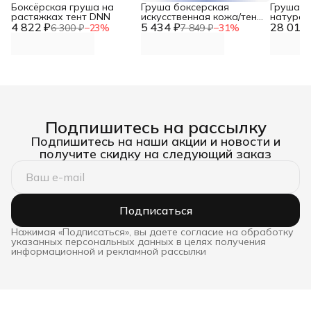
Боксёрская груша на
Груша боксерская
Груша б
растяжках тент DNN
искусственная кожа/тент
натурал
4 822 ₽
5 434 ₽
25кг DNN
28 014 
Высота 
6 300 ₽
−
23
%
7 849 ₽
−
31
%
80см, ве
кожи до
Подпишитесь на рассылку
Подпишитесь на наши акции и новости и
получите скидку на следующий заказ
Подписаться
Нажимая «Подписаться», вы даете согласие на обработку
указанных персональных данных в целях получения
информационной и рекламной рассылки