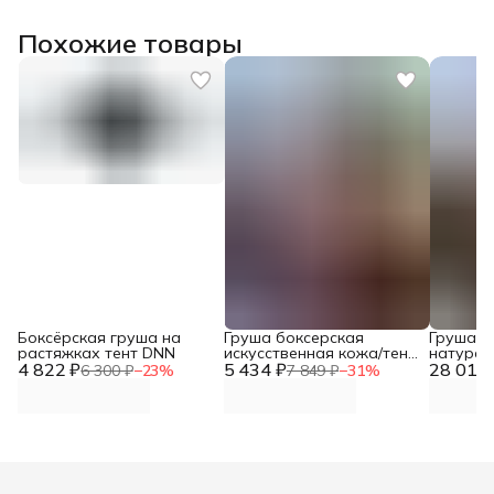
Похожие товары
Боксёрская груша на
Груша боксерская
Груша б
растяжках тент DNN
искусственная кожа/тент
натурал
4 822 ₽
5 434 ₽
25кг DNN
28 014 
Высота 
6 300 ₽
−
23
%
7 849 ₽
−
31
%
80см, ве
кожи до