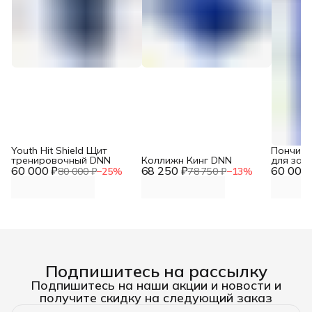
Youth Hit Shield Щит
Пончик 
тренировочный DNN
Коллижн Кинг DNN
для зах
60 000 ₽
68 250 ₽
60 000 
80 000 ₽
−
25
%
78 750 ₽
−
13
%
Подпишитесь на рассылку
Подпишитесь на наши акции и новости и
получите скидку на следующий заказ