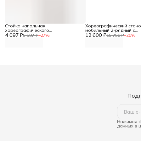
Стойка напольная
Хореографический стано
хореографического
мобильный 2-рядный с
4 097 ₽
станкадвурядного Батман DNN
12 600 ₽
переставным держателе
5 597 ₽
−
27
%
15 750 ₽
−
20
%
DNN
Подп
Нажимая «
данных в 