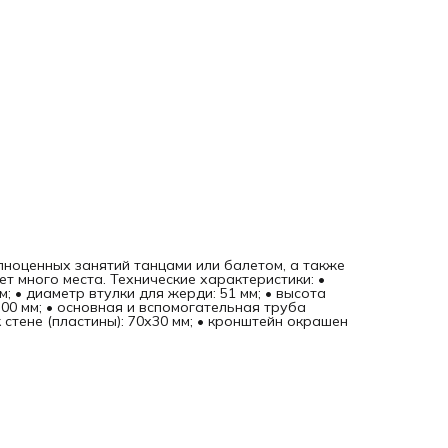
ноценных занятий танцами или балетом, а также
т много места. Технические характеристики: •
; • диаметр втулки для жерди: 51 мм; • высота
300 мм; • основная и вспомогательная труба
 стене (пластины): 70х30 мм; • кронштейн окрашен