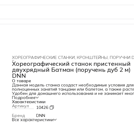
ХОРЕОГРАФИЧЕСКИЕ СТАНКИ, КРОНШТЕЙНЫ, ПОРУЧНИ 
Главная
›
Хореографический станок пристенный
двухрядный Батман (поручень дуб 2 м)
DNN
О товаре
Данная модель станка создаст необходимые условия для
полноценных занятий танцами или балетом, а также раст
Удобен для домашнего использования и не занимает мно
места. Технические характеристики: • материал: сталь; •
Подробнее
расстояние между центрами жердей: 300 мм; • диаметр вт
Характеристики
для жерди: 51 мм; • высота кронштейна: 400 мм; • вынос от
Артикул
10426
стены (глубина) кронштейна: 300 мм; • основная и
вспомогательная труба кронштейна: d27 мм и толщиной 2
Бренд
DNN
мм; • размеры крепления к стене (пластины): 70х30 мм; •
Все характеристики
кронштейн окрашен порошковой краской в камере
полимеризации;