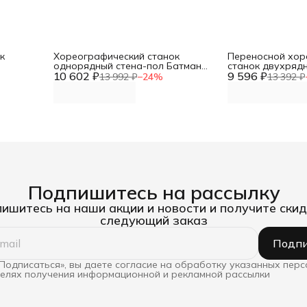
к
Хореографический станок
Переносной хор
однорядный стена-пол Батман
станок двухряд
м поручня
10 602 ₽
(поручень дуб 2 м) DNN
9 596 ₽
(поручень сосна
13 992 ₽
−
24
%
13 392 ₽
Подпишитесь на рассылку
ишитесь на наши акции и новости и получите скид
следующий заказ
Подпи
Подписаться», вы даете согласие на обработку указанных пер
целях получения информационной и рекламной рассылки