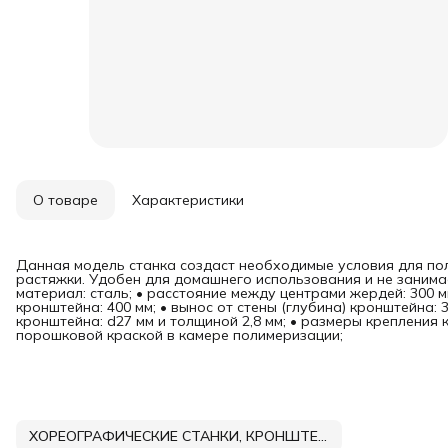
О товаре
Характеристики
Данная модель станка создаст необходимые условия для пол
растяжки. Удобен для домашнего использования и не занимае
материал: сталь; • расстояние между центрами жердей: 300 мм
кронштейна: 400 мм; • вынос от стены (глубина) кронштейна: 
кронштейна: d27 мм и толщиной 2,8 мм; • размеры крепления к
порошковой краской в камере полимеризации;
ХОРЕОГРАФИЧЕСКИЕ СТАНКИ, КРОНШТЕЙНЫ, ПОРУЧНИ DNN