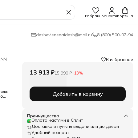
Избранное
Войти
Корзина
deshevlenenaidesh@mail.ru
8 (800) 500-07-94
DNN
В избранное
13 913 ₽
15 990 ₽
−
13
%
яжки.
Добавить в корзину
го
улки
Преимущества
,8
Оплата частями в Сплит
Доставка в пункты выдачи или до двери
Удобный возврат