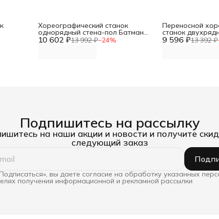
к
Хореографический станок
Переносной хор
однорядный стена-пол Батман
станок двухряд
м поручня
10 602 ₽
(поручень дуб 2 м) DNN
9 596 ₽
(поручень сосна
13 992 ₽
−
24
%
13 392 ₽
Подпишитесь на рассылку
ишитесь на наши акции и новости и получите скид
следующий заказ
Подпи
Подписаться», вы даете согласие на обработку указанных пер
целях получения информационной и рекламной рассылки