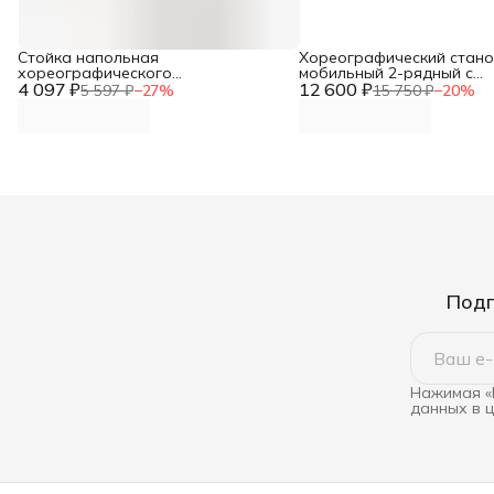
Стойка напольная
Хореографический стано
хореографического
мобильный 2-рядный с
4 097 ₽
станкадвурядного Батман DNN
12 600 ₽
переставным держателе
5 597 ₽
−
27
%
15 750 ₽
−
20
%
DNN
Подп
Нажимая «
данных в 