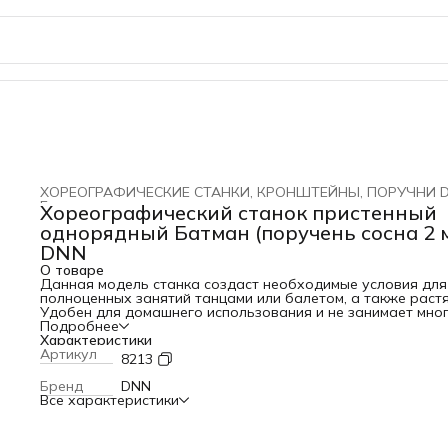
ХОРЕОГРАФИЧЕСКИЕ СТАНКИ, КРОНШТЕЙНЫ, ПОРУЧНИ 
Главная
›
Хореографический станок пристенный
однорядный Батман (поручень сосна 2 
DNN
О товаре
Данная модель станка создаст необходимые условия для
полноценных занятий танцами или балетом, а также раст
Удобен для домашнего использования и не занимает мно
места. Технические характеристики: • материал: сталь; •
Подробнее
диаметр жерди 48-50 мм • основная и вспомогательная т
Характеристики
кронштейна: d27 мм и толщиной 2,8 мм; • вынос от стены
Артикул
8213
(глубина) кронштейна: 361 мм (от стены до центра оси же
333 мм); • размер настенной пластины ШхД: 100х300 мм; •
Бренд
DNN
кронштейн окрашен порошковой краской в камере
Все характеристики
полимеризации.