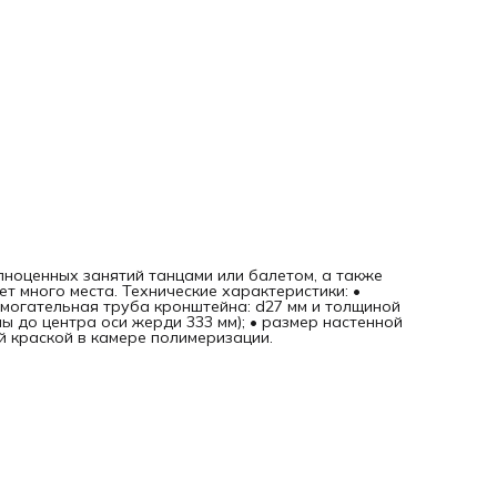
ноценных занятий танцами или балетом, а также
т много места. Технические характеристики: •
помогательная труба кронштейна: d27 мм и толщиной
ены до центра оси жерди 333 мм); • размер настенной
 краской в камере полимеризации.