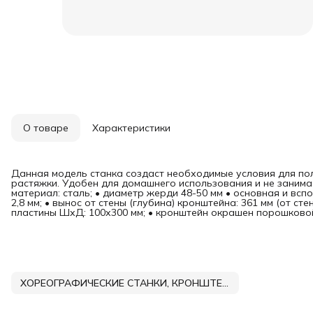
О товаре
Характеристики
Данная модель станка создаст необходимые условия для пол
растяжки. Удобен для домашнего использования и не занимае
материал: сталь; • диаметр жерди 48-50 мм • основная и вс
2,8 мм; • вынос от стены (глубина) кронштейна: 361 мм (от ст
пластины ШхД: 100х300 мм; • кронштейн окрашен порошковой
ХОРЕОГРАФИЧЕСКИЕ СТАНКИ, КРОНШТЕЙНЫ, ПОРУЧНИ DNN