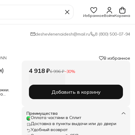
Избранное
Войти
Корзина
deshevlenenaidesh@mail.ru
8 (800) 500-07-94
DNN
В избранное
м)
4 918 ₽
6 996 ₽
−
30
%
яжки.
Добавить в корзину
го
руба
рди
Преимущества
Оплата частями в Сплит
Доставка в пункты выдачи или до двери
Удобный возврат