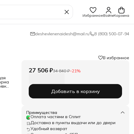
Избранное
Войти
Корзина
deshevlenenaidesh@mail.ru
8 (800) 500-07-94
В избранное
27 506 ₽
34 840 ₽
−
21
%
щая
орма
ивка
Добавить в корзину
Преимущества
Оплата частями в Сплит
Доставка в пункты выдачи или до двери
Удобный возврат