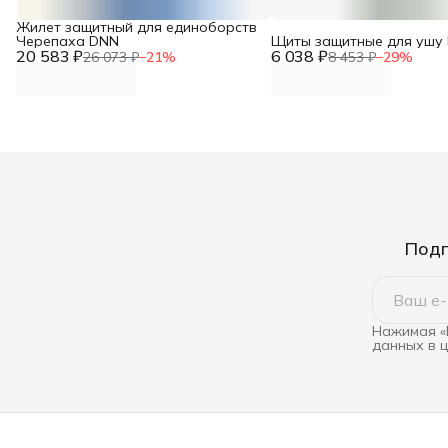
Жилет защитный для единоборств
Черепаха DNN
Щиты защитные для ушу
20 583 ₽
6 038 ₽
26 073 ₽
−
21
%
8 453 ₽
−
29
%
Подп
Нажимая «
данных в 