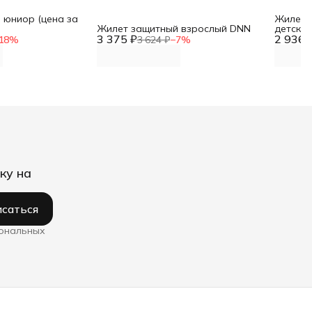
 юниор (цена за
Жилет 
Жилет защитный взрослый DNN
детски
3 375 ₽
2 936 
18
%
3 624 ₽
−
7
%
ку на
саться
сональных