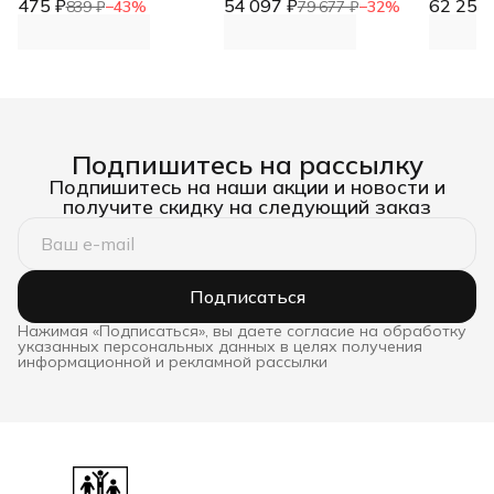
475 ₽
1м.п. DNN (тент)
54 097 ₽
(ПРЕМИУМ)
62 253 
(ПРЕМИ
839 ₽
−
43
%
79 677 ₽
−
32
%
Подпишитесь на рассылку
Подпишитесь на наши акции и новости и
получите скидку на следующий заказ
Подписаться
Нажимая «Подписаться», вы даете согласие на обработку
указанных персональных данных в целях получения
информационной и рекламной рассылки