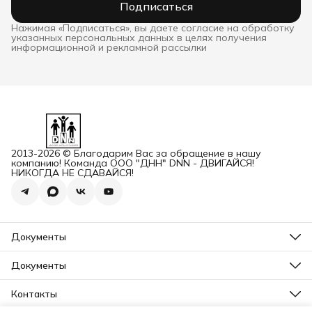
Подписаться
Нажимая «Подписаться», вы даете согласие на обработку
указанных персональных данных в целях получения
информационной и рекламной рассылки
2013-2026 © Благодарим Вас за обращение в нашу
компанию! Команда ООО "ДНН" DNN - ДВИГАЙСЯ!
НИКОГДА НЕ СДАВАЙСЯ!
Документы
ОГРН
Карточка ООО ДННСПОРТ
Документы
Сертификат соответствия
Прайс ДНН 12-2025
ИНН+КПП
Свидетельство на товарный знак
Контакты
Карточка ООО ДНН
Прайс для Дилеров 12-2025
Карточка ИП САМЕНКОВ
Адрес