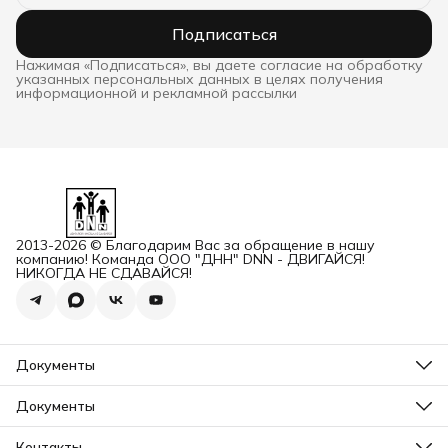
Подписаться
Нажимая «Подписаться», вы даете согласие на обработку
указанных персональных данных в целях получения
информационной и рекламной рассылки
2013-2026 © Благодарим Вас за обращение в нашу
компанию! Команда ООО "ДНН" DNN - ДВИГАЙСЯ!
НИКОГДА НЕ СДАВАЙСЯ!
Документы
ОГРН
Карточка ООО ДННСПОРТ
Документы
Сертификат соответствия
Прайс ДНН 12-2025
ИНН+КПП
Свидетельство на товарный знак
Контакты