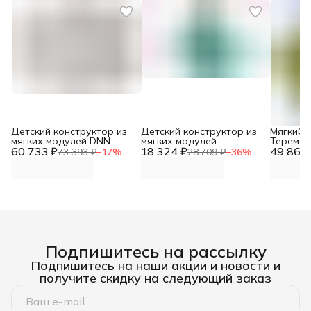
Детский конструктор из
Детский конструктор из
Мягкий 
мягких модулей DNN
мягких модулей
Теремок
60 733 ₽
18 324 ₽
Строитель (20
49 867 
73 393 ₽
−
17
%
28 709 ₽
−
36
%
предметов) DNN
Подпишитесь на рассылку
Подпишитесь на наши акции и новости и
получите скидку на следующий заказ