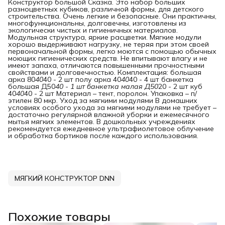
Конструктор большой Сказка. Это набор больших
разноцветных кубиков, различной формы, для детского
строительства. Очень легкие и безопасные. Они практичны,
многофункциональны, долговечны, изготовлены из
экологически чистых и гигиеничных материалов.
Модульная структура, яркие расцветки. Мягкие модули
хорошо выдерживают нагрузку, не теряя при этом своей
первоначальной формы, легко моются с помощью обычных
моющих гигиенических средств. Не впитывают влагу и не
имеют запаха, отличаются повышенными прочностными
свойствами и долговечностью. Комплектация: большая
арка 80
40
40 - 2 шт полу арка 40
40
40 - 4 шт банкетка
большая Д50
40 - 1 шт банкетка малая Д50
20 - 2 шт куб
40
40
40 - 2 шт Материал – тент, поролон. Упаковка – п/
этилен 80 мкр. Уход за мягкими модулями В домашних
условиях особого ухода за мягкими модулями не требует –
достаточно регулярной влажной уборки и ежемесячного
мытья мягких элементов. В дошкольных учреждениях
рекомендуется ежедневное ультрафиолетовое облучение
и обработка бортиков после каждого использования.
МЯГКИЙ КОНСТРУКТОР DNN
Похожие товары