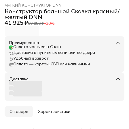
МЯГКИЙ КОНСТРУКТОР DNN
Главная
›
ДЕТСКИЕ МЯГКИЕ ИГРОВЫЕ МОДУЛИ DNN
›
Конструктор большой Сказка красный/
желтый DNN
41 925 ₽
60 086 ₽
−
30
%
Преимущества
Оплата частями в Сплит
Доставка в пункты выдачи или до двери
Удобный возврат
Оплата — картой, СБП или наличными
Доставка
О товаре
Характеристики