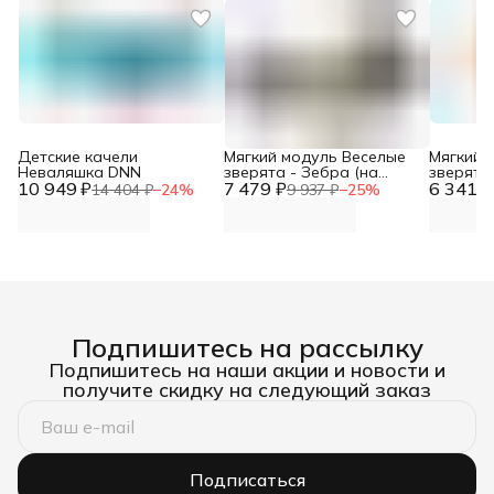
Детские качели
Мягкий модуль Веселые
Мягкий 
Неваляшка DNN
зверята - Зебра (на
зверята
10 949 ₽
7 479 ₽
колесах) DNN
6 341 ₽
оранже
14 404 ₽
−
24
%
9 937 ₽
−
25
%
Подпишитесь на рассылку
Подпишитесь на наши акции и новости и
получите скидку на следующий заказ
Подписаться