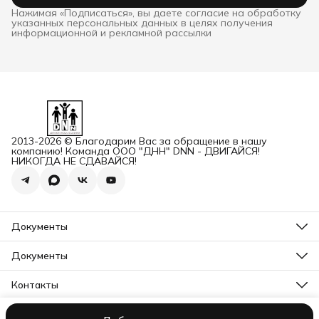
Нажимая «Подписаться», вы даете согласие на обработку
указанных персональных данных в целях получения
информационной и рекламной рассылки
2013-2026 © Благодарим Вас за обращение в нашу
компанию! Команда ООО "ДНН" DNN - ДВИГАЙСЯ!
НИКОГДА НЕ СДАВАЙСЯ!
Документы
ОГРН
Карточка ООО ДННСПОРТ
Документы
Сертификат соответствия
Прайс ДНН 12-2025
ИНН+КПП
Свидетельство на товарный знак
Контакты
Карточка ООО ДНН
Прайс для Дилеров 12-2025
Карточка ИП САМЕНКОВ
Адрес
Отказное письмо DNN
г. Заволжье, пр-кт Дзержинского, Д. 1А, помещ. П2
Заявление на возврат товара физ лицо