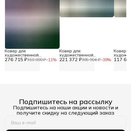
Ковер для
Ковер для
Ковер д
художественной
художественной
художес
276 715 ₽
гимнастики
221 372 ₽
гимнастики
117 66
гимнаст
310 000 ₽
−
11
%
365 904 ₽
−
39
%
универсальный 10 x 18 x
соревновательный 12х12
соревно
0.008 м
х 0.008 м DNN
0.008 м
Подпишитесь на рассылку
Подпишитесь на наши акции и новости и
получите скидку на следующий заказ