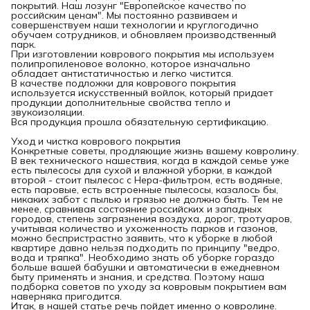
покрытий. Наш лозунг "Европейское качество по
российским ценам". Мы постоянно развиваем и
совершенствуем наши технологии и круглогодично
обучаем сотрудников, и обновляем производственный
парк.
При изготовлении коврового покрытия мы используем
полипропиленовое волокно, которое изначально
обладает антистатичностью и легко чистится.
В качестве подложки для коврового покрытия
используется искусственный войлок, который придает
продукции дополнительные свойства тепло и
звукоизоляции.
Вся продукция прошла обязательную сертификацию.
Уход и чистка коврового покрытия
Конкретные советы, продляющие жизнь вашему ковролину.
В век технического нашествия, когда в каждой семье уже
есть пылесосы для сухой и влажной уборки, в каждой
второй - стоит пылесос с Hepa-фильтром, есть водяные,
есть паровые, есть встроенные пылесосы, казалось бы,
никаких забот с пылью и грязью не должно быть. Тем не
менее, сравнивая состояние российских и западных
городов, степень загрязнения воздуха, дорог, тротуаров,
учитывая количество и ухоженность парков и газонов,
можно беспристрастно заявить, что к уборке в любой
квартире давно нельзя подходить по принципу "ведро,
вода и тряпка". Необходимо знать об уборке гораздо
больше вашей бабушки и автоматически в ежедневном
быту применять и знания, и средства. Поэтому наша
подборка советов по уходу за ковровым покрытием вам
наверняка пригодится.
Итак, в нашей статье речь пойдет именно о ковролине.