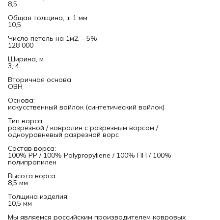
8,5
Общая толщина, ± 1 мм
10,5
Число петель на 1м2, - 5%
128 000
Ширина, м
3; 4
Вторичная основа
ОВН
Основа:
искусственный войлок (синтетический войлок)
Тип ворса:
разрезной / ковролин с разрезным ворсом /
одноуровневый разрезной ворс
Состав ворса:
100% PP / 100% Polypropyliene / 100% ПП / 100%
полипропилен
Высота ворса:
8,5 мм
Толщина изделия:
10,5 мм
Мы являемся российским производителем ковровых