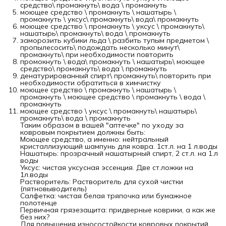
средство\ промакнуть\ вода \ промакнуть
моющее средство \ промакнуть \ нашатырь \
промакнуть \ уксус\ промакнуть\ вода\ промакнуть
моющее средство \ промакнуть \ уксус \ промакнуть\
нашатырь\ промакнуть\ вода \ промакнуть
заморозить кубики льда \ разбить тупым предметом \
пропылесосить\ подождать несколько минут\
промакнуть\ при необходимости повторить
промокнуть \ вода\ промакнуть \ нашатырь\ моющее
средство\ промакнуть\ вода \ промакнуть
денатурированный спирт\ промакнуть\ повторить при
необходимости обратиться в химчистку
моющее средство \ промакнуть \ нашатырь \
промакнуть \ моющее средство \ промакнуть \ вода \
промакнуть
моющее средство \ уксус \ промакнуть\ нашатырь\
промакнуть\ вода \ промакнуть
Таким образом в вашей "аптечке" по уходу за
ковровым покрытием должны быть:
Моющее средство, а именно: нейтральный
кристаллизующий шампунь для ковра. 1ст.л. на 1 л.воды
Нашатырь: прозрачный нашатырный спирт, 2 ст.л. на 1.л
воды
Уксус: чистая уксусная эссенция. Две ст.ложки на
1л.воды
Растворитель: Растворитель для сухой чистки
(пятновыводитель)
Салфетка: чистая белая тряпочка или бумажное
полотенце
Первичная грязезащита: придверные коврики, а как же
без них?
Для повышения износостойкости ковровых покрытий,