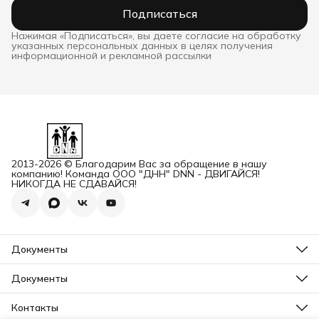
Подписаться
Нажимая «Подписаться», вы даете согласие на обработку
указанных персональных данных в целях получения
информационной и рекламной рассылки
2013-2026 © Благодарим Вас за обращение в нашу
компанию! Команда ООО "ДНН" DNN - ДВИГАЙСЯ!
НИКОГДА НЕ СДАВАЙСЯ!
Документы
ОГРН
Карточка ООО ДННСПОРТ
Документы
Сертификат соответствия
Прайс ДНН 12-2025
ИНН+КПП
Свидетельство на товарный знак
Контакты
Карточка ООО ДНН
Прайс для Дилеров 12-2025
Карточка ИП САМЕНКОВ