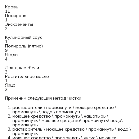
Кровь
11
Полироль
1
Экскременты
2
Кулинарный соус
1
Полироль (пятно)
9
Ягоды
4
Лак для мебели
3
Растительное масло
1
Яйцо
2
Применим следующий метод чистки
растворитель \ промакнуть \ моющее средство \
промакнуть \ вода \ промакнуть
моющее средство \ промакнуть \ нашатырь \
промакнуть \ моющее средство\ промакнуть\ вода\
промакнуть
растворитель \ моющее средство \ промакнуть \ вода \
промакнуть
моющее средство \ промакнуть \ уксус \ моющее