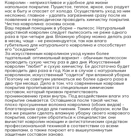
Ковролин - неприхотливое и удобное для жизни
напольное покрытие. Пушистое, теплое, яркое, оно радует
нас в быту и спасает от холода. Осуществлять уход за ним
несложно, главное - удалять загрязнения сразу после их
появления и периодически проводить химчистку покрытия.
Чистка ковролина: основы основ.
Ваш первый помощник в уборке – пылесос. Натуральный
шерстяной ковролин следует пылесосить не реже одного
раза в три-четыре дня. Влажную уборку можно делать раз
в месяц, чаще - не рекомендуется, так как влага
губительна для натурального ковролина и способствует
его "оседанию".
За искусственным ковролином уход нужен более
тщательный: оптимальный вариант - обычным пылесосом
проводить сухую чистку раз в два дня. Искусственный
ковролин "любит" и сухую химчистку. Ее достаточно будет
проводить два раза в год. Как и в случае с натуральным
ковролином, искусственный "садится" при влажной уборке.
Поэтому не советуем увлекаться ею более одного раза в
два-три месяца. Дело в том, что современные ковровые
покрытия пропитываются специальным химическим
составом, который призван препятствовать
проникновению грязи внутрь. Под воздействием влаги это
покрытие смывается. Оставшиеся после такой чистки,
плохо просушенные волокна ковролина (обоих видов) -
благотворная среда для гниения. Таким образом, если Вы
все же решили сделать влажную уборку своего коврового
покрытия, советуем обратиться к специалистам: они
вычистят ковролин моющим и антистатическим средством
профессиональной техникой в соответствии со всеми
правилами, а также покроют его вышеупомянутым
защитным составом заново.