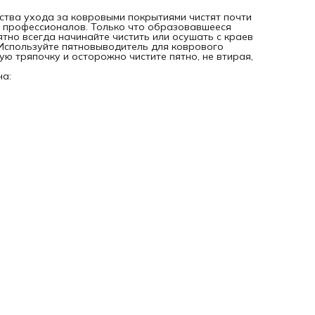
и остатки шампуня на волокнах ковролина будут притяги
к себе пыль.
дства ухода за ковровыми покрытиями чистят почти
Даже качественным шампунем рекомендуется чистить
я профессионалов. Только что образовавшееся
ковровое покрытие только после того, как вы его тщател
тно всегда начинайте чистить или осушать с краев
предварительно пропылесосили, так как иначе можете
 Используйте пятновыводитель для коврового
повредить структуру волокна и основы. Высохший после
тую тряпочку и осторожно чистите пятно, не втирая,
чистки ковролин вновь необходимо пропылесосить. Если
ковровое покрытие шерстяное, не используйте для его чи
на:
вещества предназначенные для бытовой чистки, которые
имеют запах аммиака.
Чистящая пена.
Для чистки небольшой и не слишком загрязненной площа
ковролина лучше всего использовать чистящую пену. Пер
началом чистки проверьте, не меняет ли чистящая пена
расцветки коврового покрытия. Для этого почистите
небольшой квадратик ковролина в менее заметном месте
подождите некоторое время. Чаще всего пена
разбрызгивается по поверхности всего коврового покрыт
потом щеткой или губкой втирается в волокна ковролина.
Ждите до полного высыхания и чистите ковер пылесосом,
одновременно удаляя засохшие загустения пены с грязью
Чистка пятен.
Пятна надо чистить не откладывая, сразу. Современные
средства ухода за ковровыми покрытиями чистят почти вс
однако застаревшее пятно может стать проблемой и для
профессионалов. Только что образовавшееся пятно прот
сухой тряпочкой или бумажной салфеткой. Пятно всегда
начинайте чистить или осушать с краев к центру, таким
образом предотвратите расплывание пятна. Используйте
пятновыводитель для коврового покрытия, но лейте его н
прямо на ковер, а нанесите на чистую тряпочку и осторо
чистите пятно, не втирая, а вычищая. Если будет