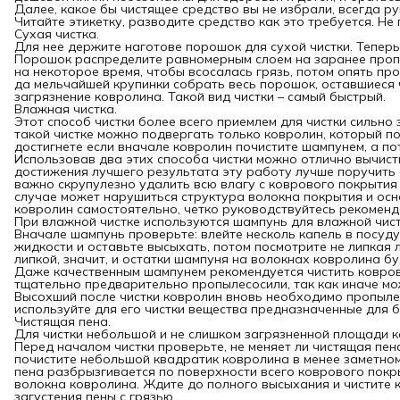
Далее, какое бы чистящее средство вы не избрали, всегда р
Читайте этикетку, разводите средство как это требуется. Не
Сухая чистка.
Для нее держите наготове порошок для сухой чистки. Теперь
Порошок распределите равномерным слоем на заранее пропы
на некоторое время, чтобы всосалась грязь, потом опять пр
да мельчайшей крупинки собрать весь порошок, оставшиеся
загрязнение ковролина. Такой вид чистки – самый быстрый.
Влажная чистка.
Этот способ чистки более всего приемлем для чистки сильно
такой чистке можно подвергать только ковролин, который п
достигнете если вначале ковролин почистите шампунем, а п
Использовав два этих способа чистки можно отлично вычисти
достижения лучшего результата эту работу лучше поручить с
важно скрупулезно удалить всю влагу с коврового покрытия 
случае может нарушиться структура волокна покрытия и осно
ковролин самостоятельно, четко руководствуйтесь рекомен
При влажной чистке используются шампунь для влажной чис
Вначале шампунь проверьте: влейте несколь капель в посуду 
жидкости и оставьте высыхать, потом посмотрите не липкая 
липкой, значит, и остатки шампуня на волокнах ковролина бу
Даже качественным шампунем рекомендуется чистить коврово
тщательно предварительно пропылесосили, так как иначе мо
Высохший после чистки ковролин вновь необходимо пропылес
используйте для его чистки вещества предназначенные для б
Чистящая пена.
Для чистки небольшой и не слишком загрязненной площади к
Перед началом чистки проверьте, не меняет ли чистящая пен
почистите небольшой квадратик ковролина в менее заметном
пена разбрызгивается по поверхности всего коврового покры
волокна ковролина. Ждите до полного высыхания и чистите
загустения пены с грязью.