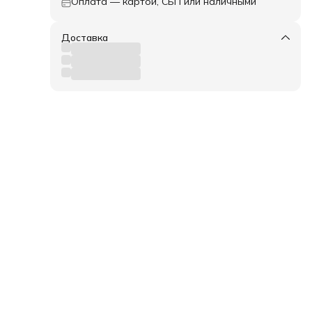
Оплата — картой, СБП или наличными
ый
илен
Доставка
тий.
 Мы
 и
ет
ся
у.
есть
ые,
ство
имо