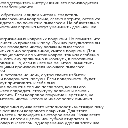
Сухая чистка.
уководствуйтесь инструкциями его производителя.
Для нее держите наготове порошок для сухой чистки. Те
 перебарщивайте.
обратимся к видам чистки и средствам.
Порошок распределите равномерным слоем на заранее
 обратимся к видам чистки и средствам.
пропылесосенном ковролине, слегка вотрите, оставьте на
лесосенном ковролине, слегка вотрите, оставьте
некоторое время, чтобы всосалась грязь, потом опять
ойдитесь по покрытию пылесосом. Не обязательно
пройдитесь по покрытию пылесосом. Не обязательно да
 частички порошка могут уменьшить дальнейшее
мельчайшей крупинки собрать весь порошок, оставшиеся
частички порошка могут уменьшить дальнейшее загрязне
ковролина. Такой вид чистки – самый быстрый.
 загрязненных ковровых покрытий. Но помните, что
Влажная чистка.
олностью приклеен к полу. Лучших результатов вы
Этот способ чистки более всего приемлем для чистки сил
отом проведете чистку влажным пылесосом.
загрязненных ковровых покрытий. Но помните, что такой
ть сильно загрязненное, смятое покрытие. Для
чистке можно подвергать только ковролин, который
пециалистам по чистке ковров, так как особенно
полностью приклеен к полу. Лучших результатов вы
и дать ему правильно высохнуть, в противном
достигнете если вначале ковролин почистите шампунем, а
вания. Но, если вы все же решитесь вычистить
потом проведете чистку влажным пылесосом. Использова
дациями производителя моющего пылесоса.
два этих способа чистки можно отлично вычистить сильн
тки
загрязненное, смятое покрытие. Для достижения лучшего
и оставьте на ночь, с утра слейте избыток
результата эту работу лучше поручить специалистам по
ли поверхность посуды. Если поверхность будет
чистке ковров, так как особенно важно скрупулезно удал
дут притягивать к себе пыль.
всю влагу с коврового покрытия и дать ему правильно
е покрытие только после того, как вы его
высохнуть, в противном случае может нарушиться структ
жете повредить структуру волокна и основы.
волокна покрытия и основания. Но, если вы все же решит
осить. Если ковровое покрытие шерстяное, не
вычистить ковролин самостоятельно, четко руководствуй
ытовой чистки, которые имеют запах аммиака.
рекомендациями производителя моющего пылесоса.
При влажной чистке используются шампунь для влажной
овролина лучше всего использовать чистящую пену.
чистки
а расцветки коврового покрытия. Для этого
Вначале шампунь проверьте: влейте несколь капель в по
 месте и подождите некоторое время. Чаще всего
и оставьте на ночь, с утра слейте избыток жидкости и
тия и потом щеткой или губкой втирается в
оставьте высыхать, потом посмотрите не липкая ли
 ковер пылесосом, одновременно удаляя засохшие
поверхность посуды. Если поверхность будет липкой, знач