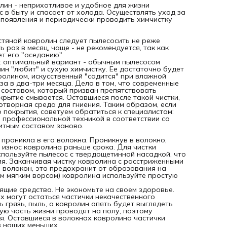
антистатическим средством профессиональной техникой 
олин - неприхотливое и удобное для жизни
соответствии со всеми правилами, а также покроют его
с в быту и спасает от холода. Осуществлять уход за
вышеупомянутым защитным составом заново.
х появления и периодически проводить химчистку
Как и чем пылесосить ковролин.
Ковролин необходимо регулярно пылесосить, чтобы грязь
проникла в его волокна. Проникнув в волокно, грязь
тяной ковролин следует пылесосить не реже
действует как абразивный материал, который ускоряет и
раз в месяц, чаще - не рекомендуется, так как
ковролина раньше срока. Для чистки ковролина с
т его "оседанию".
расстриженными петлями (разрезным ворсом), используйт
: оптимальный вариант - обычным пылесосом
пылесос с твердощетинной насадкой, что позволит подня
ин "любит" и сухую химчистку. Ее достаточно будет
загрязнения из глубины коврового покрытия. Заканчивая
вролином, искусственный "садится" при влажной
чистку ковролина с расстриженными петлями обязательн
за в два-три месяца. Дело в том, что современные
пройдитесь пылесосом по направлению волокон, это
составом, который призван препятствовать
предохранит от образования на ковролине теневых поло
крытие смывается. Оставшиеся после такой чистки,
Для чистки петельчатого (с высоким мягким ворсом)
творная среда для гниения. Таким образом, если
ковролина используйте простую пылесосную насадку, чт
 покрытия, советуем обратиться к специалистам:
не повредить структуру волокна.
 профессиональной техникой в соответствии со
При чистке ковролина используйте только качественные
итным составом заново.
чистящие средства. Не экономьте на своем здоровье. Дел
том, что после чистки коврового покрытия на волокнах м
проникла в его волокна. Проникнув в волокно,
остаться частички некачественного чистящего средства, к
 износ ковролина раньше срока. Для чистки
которым впоследствии будет прилипать грязь, пыль, а
спользуйте пылесос с твердощетинной насадкой, что
ковролин опять будет выглядеть грязным. Кроме того, ва
ия. Заканчивая чистку ковролина с расстриженными
дети и домашние животные большую часть жизни провод
 волокон, это предохранит от образования на
на полу, поэтому средства обработки должны быть
им мягким ворсом) ковролина используйте простую
безопасны для их здоровья. Оставшиеся в волокнах
ковролина частички дешевой химии небезопасны для
ящие средства. Не экономьте на своем здоровье.
здоровья и детей, и братьев наших меньших.
ах могут остаться частички некачественного
Далее, какое бы чистящее средство вы не избрали, всегд
 грязь, пыль, а ковролин опять будет выглядеть
руководствуйтесь инструкциями его производителя. Чита
ую часть жизни проводят на полу, поэтому
этикетку, разводите средство как это требуется. Не
я. Оставшиеся в волокнах ковролина частички
перебарщивайте.
в наших меньших.