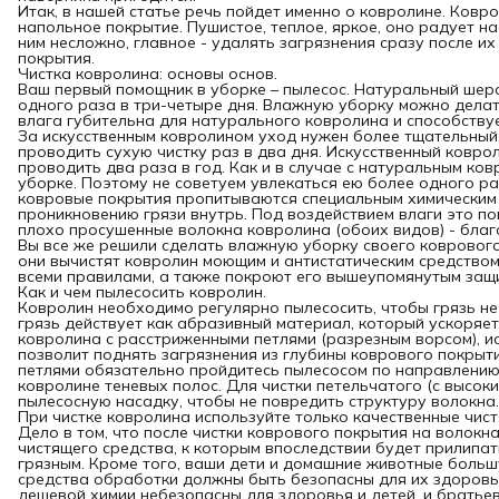
Итак, в нашей статье речь пойдет именно о ковролине. Ковр
напольное покрытие. Пушистое, теплое, яркое, оно радует на
ним несложно, главное - удалять загрязнения сразу после и
покрытия.
Чистка ковролина: основы основ.
Ваш первый помощник в уборке – пылесос. Натуральный шерс
одного раза в три-четыре дня. Влажную уборку можно делать 
влага губительна для натурального ковролина и способствуе
За искусственным ковролином уход нужен более тщательный
проводить сухую чистку раз в два дня. Искусственный коврол
проводить два раза в год. Как и в случае с натуральным ко
уборке. Поэтому не советуем увлекаться ею более одного ра
ковровые покрытия пропитываются специальным химическим 
проникновению грязи внутрь. Под воздействием влаги это по
плохо просушенные волокна ковролина (обоих видов) - благо
Вы все же решили сделать влажную уборку своего коврового
они вычистят ковролин моющим и антистатическим средством
всеми правилами, а также покроют его вышеупомянутым защ
Как и чем пылесосить ковролин.
Ковролин необходимо регулярно пылесосить, чтобы грязь не 
грязь действует как абразивный материал, который ускоряет
ковролина с расстриженными петлями (разрезным ворсом), и
позволит поднять загрязнения из глубины коврового покрыт
петлями обязательно пройдитесь пылесосом по направлению
ковролине теневых полос. Для чистки петельчатого (с высок
пылесосную насадку, чтобы не повредить структуру волокна.
При чистке ковролина используйте только качественные чист
Дело в том, что после чистки коврового покрытия на волокн
чистящего средства, к которым впоследствии будет прилипать
грязным. Кроме того, ваши дети и домашние животные больш
средства обработки должны быть безопасны для их здоровь
дешевой химии небезопасны для здоровья и детей, и братье