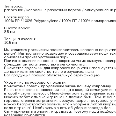
Тип ворса:
разрезной / ковролин с разрезным ворсом / одноуровневый 
Состав ворса:
100% PP / 100% Polypropyliene / 100% ПП / 100% полипропиле
Высота ворса:
8,5 мм
Толщина изделия:
10,5 мм
Мы являемся российским производителем ковровых покрытий.
ценам". Мы постоянно развиваем и совершенствуем наши тех
обновляем производственный парк.
При изготовлении коврового покрытия мы используем полип
обладает антистатичностью и легко чистится.
В качестве подложки для коврового покрытия используется 
дополнительные свойства тепло и звукоизоляции.
Вся продукция прошла обязательную сертификацию.
Уход и чистка коврового покрытия
Конкретные советы, продляющие жизнь вашему ковролину.
В век технического нашествия, когда в каждой семье уже ес
второй - стоит пылесос с Hepa-фильтром, есть водяные, есть
никаких забот с пылью и грязью не должно быть. Тем не мен
городов, степень загрязнения воздуха, дорог, тротуаров, уч
можно беспристрастно заявить, что к уборке в любой кварти
вода и тряпка". Необходимо знать об уборке гораздо боль
быту применять и знания, и средства. Поэтому наша подбор
наверняка пригодится.