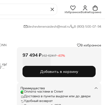
Избранное
Войти
Корзина
deshevlenenaidesh@mail.ru
8 (800) 500-07-94
 DNN
В избранное
97 494 ₽
162 624 ₽
−
40
%
 гр/
0”
0
Добавить в корзину
Преимущества
Оплата частями в Сплит
Доставка в пункты выдачи или до двери
Удобный возврат