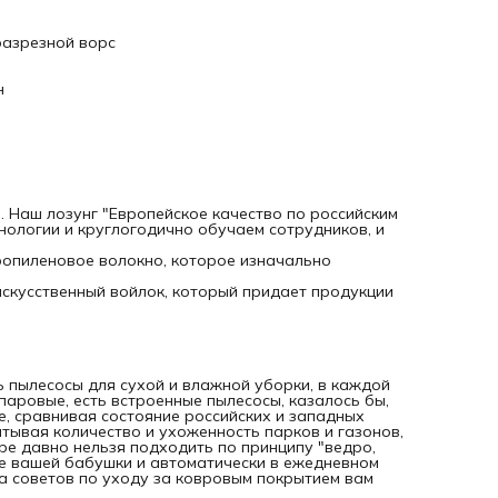
знать об уборке гораздо больше вашей бабушки и
автоматически в ежедневном быту применять и знания, и
средства. Поэтому наша подборка советов по уходу за
разрезной ворс
ковровым покрытием вам наверняка пригодится.
Итак, в нашей статье речь пойдет именно о ковролине.
Ковролин - неприхотливое и удобное для жизни напольн
н
покрытие. Пушистое, теплое, яркое, оно радует нас в быту
спасает от холода. Осуществлять уход за ним несложно,
главное - удалять загрязнения сразу после их появления 
периодически проводить химчистку покрытия.
Чистка ковролина: основы основ.
Ваш первый помощник в уборке – пылесос. Натуральный
шерстяной ковролин следует пылесосить не реже одного
в три-четыре дня. Влажную уборку можно делать раз в ме
 Наш лозунг "Европейское качество по российским
чаще - не рекомендуется, так как влага губительна для
нологии и круглогодично обучаем сотрудников, и
натурального ковролина и способствует его "оседанию".
За искусственным ковролином уход нужен более тщатель
ропиленовое волокно, которое изначально
оптимальный вариант - обычным пылесосом проводить с
чистку раз в два дня. Искусственный ковролин "любит" и
искусственный войлок, который придает продукции
сухую химчистку. Ее достаточно будет проводить два раз
год. Как и в случае с натуральным ковролином, искусстве
"садится" при влажной уборке. Поэтому не советуем
увлекаться ею более одного раза в два-три месяца. Дело
том, что современные ковровые покрытия пропитываются
специальным химическим составом, который призван
ть пылесосы для сухой и влажной уборки, в каждой
препятствовать проникновению грязи внутрь. Под
 паровые, есть встроенные пылесосы, казалось бы,
воздействием влаги это покрытие смывается. Оставшиеся
ее, сравнивая состояние российских и западных
после такой чистки, плохо просушенные волокна ковроли
итывая количество и ухоженность парков и газонов,
(обоих видов) - благотворная среда для гниения. Таким
ре давно нельзя подходить по принципу "ведро,
образом, если Вы все же решили сделать влажную уборк
ше вашей бабушки и автоматически в ежедневном
своего коврового покрытия, советуем обратиться к
ка советов по уходу за ковровым покрытием вам
специалистам: они вычистят ковролин моющим и