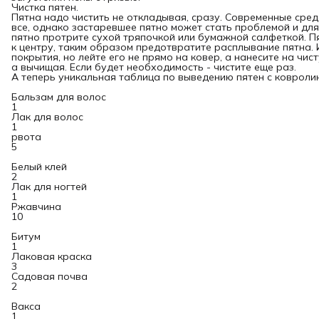
Чистка пятен.
Пятна надо чистить не откладывая, сразу. Современные сре
все, однако застаревшее пятно может стать проблемой и дл
пятно протрите сухой тряпочкой или бумажной салфеткой. Пя
к центру, таким образом предотвратите расплывание пятна.
покрытия, но лейте его не прямо на ковер, а нанесите на чис
а вычищая. Если будет необходимость - чистите еще раз.
А теперь уникальная таблица по выведению пятен с ковроли
Бальзам для волос
1
Лак для волос
1
рвота
5
Белый клей
2
Лак для ногтей
1
Ржавчина
10
Битум
1
Лаковая краска
3
Садовая почва
2
Вакса
1