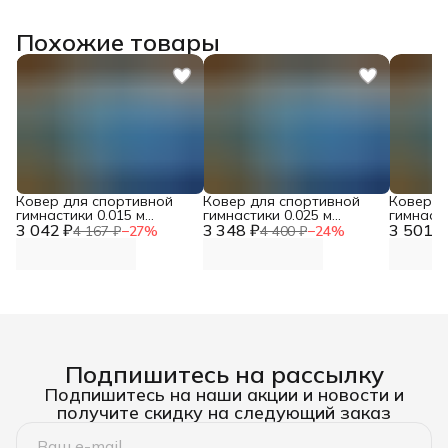
Похожие товары
Ковер для спортивной
Ковер для спортивной
Ковер д
гимнастики 0.015 м
гимнастики 0.025 м
гимнасти
3 042 ₽
(плотность 25 кг/м3) DNN
3 348 ₽
(плотность 25 кг/м3) DNN
3 501 ₽
(плотнос
4 167 ₽
−
27
%
4 400 ₽
−
24
%
цена за 1м2
ЦЕНА ЗА 1М2
Цена за
Подпишитесь на рассылку
Подпишитесь на наши акции и новости и
получите скидку на следующий заказ