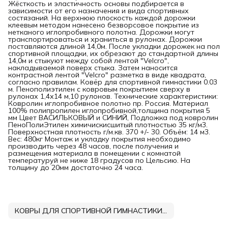
Жёсткость и эластичность основы подбирается в
зависимости от его назначения и вида спортивных
состязаний. На верхнюю плоскость каждой дорожки
клеевым методом нанесено безворсовое покрытие из
нетканого иглопробивного полотна. Дорожки могут
транспортироваться и храниться в рулонах. Дорожки
поставляются длиной 14,0м. После укладки дорожек на пол
спортивной площадки, их обрезают до стандартной длины
14,0м и стыкуют между собой лентой "Velcro",
накладываемой поверх стыка. Затем наносится
контрастной лентой "Velcro" разметка в виде квадрата,
согласно правилам. Ковёр для спортивной гимнастики 0.03
м. Пенополиэтилен с ковровым покрытием сверху в
рулонах 1,4х14 м,10 рулонов. Технические характеристики:
Ковролин иглопробивное полотно пр. Россия. Материал
100% полипропилен иглопробивной,толщина покрытия 5
мм Цвет ВАСИЛЬКОВЫЙ и СИНИЙ, Подложка под ковролин
ПеноПолиЭтилен химичискисшитый плотностью 35 кг/м3.
Поверхностная плотность г/м.кв. 370 +/- 30. Объём: 14 м3.
Вес: 480кг Монтаж и укладку покрытия необходимо
производить через 48 часов, после получения и
размещения материала в помещении с комнатой
температуруй не ниже 18 градусов по Цельсию. На
толщину до 20мм достаточно 24 часа.
КОВРЫ ДЛЯ СПОРТИВНОЙ ГИМНАСТИКИ DNN