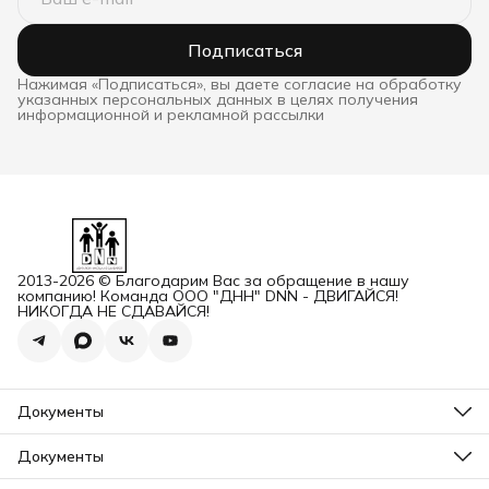
Подписаться
Нажимая «Подписаться», вы даете согласие на обработку
указанных персональных данных в целях получения
информационной и рекламной рассылки
2013-2026 © Благодарим Вас за обращение в нашу
компанию! Команда ООО "ДНН" DNN - ДВИГАЙСЯ!
НИКОГДА НЕ СДАВАЙСЯ!
Документы
ОГРН
Карточка ООО ДННСПОРТ
Документы
Сертификат соответствия
Прайс ДНН 12-2025
ИНН+КПП