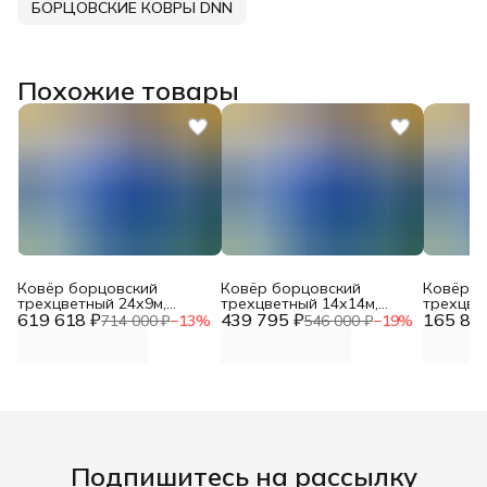
БОРЦОВСКИЕ КОВРЫ DNN
Похожие товары
Ковёр борцовский
Ковёр борцовский
Ковёр б
трехцветный 24х9м,
трехцветный 14х14м,
трехцвет
619 618 ₽
наполнитель ППЭ
439 795 ₽
наполнитель ППЭ
165 82
наполни
714 000 ₽
−
13
%
546 000 ₽
−
19
%
мелкопористый, маты
мелкопористый, маты
крупноп
1х2х0,04м (плотность
1х2х0,04м (плотность
1х2х0,0
эквивалентна плотности
эквивалентна плотности
эквивал
ПВВ 160 кг/м3), люверсы
ПВВ 180 кг/м3) DNN
ПВВ 100
DNN
Подпишитесь на рассылку