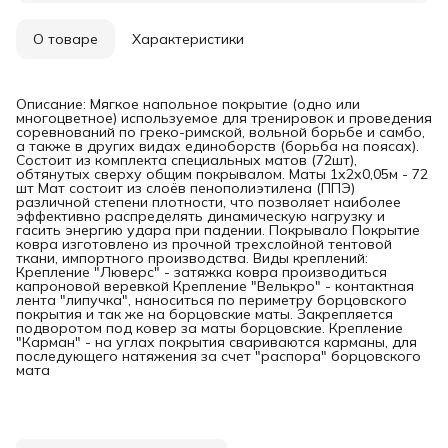
О товаре
Характеристики
Описание: Мягкое напольное покрытие (одно или
многоцветное) используемое для тренировок и проведения
соревнований по греко-римской, вольной борьбе и самбо,
а также в других видах единоборств (борьба на поясах).
Состоит из комплекта специальных матов (72шт),
обтянутых сверху общим покрывалом. Маты 1х2х0,05м - 72
шт Мат состоит из слоёв пенополиэтилена (ППЭ)
различной степени плотности, что позволяет наиболее
эффективно распределять динамическую нагрузку и
гасить энергию удара при падении. Покрывало Покрытие
ковра изготовлено из прочной трехслойной тентовой
ткани, импортного производства. Виды креплений:
Крепление "Люверс" - затяжка ковра производиться
капроновой веревкой Крепление "Велькро" - контактная
лента "липучка", наноситься по периметру борцовского
покрытия и так же на борцовские маты. Закрепляется
подворотом под ковер за маты борцовские. Крепление
"Карман" - на углах покрытия свариваются карманы, для
последующего натяжения за счет "распора" борцовского
мата