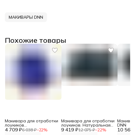
МАКИВАРЫ DNN
Похожие товары
Макивара для отработки
Макивара для отработки
Макивар
лоукиков
лоукиков. Натуральная
DNN
4 709 ₽
"Непробиваемая", тент
9 419 ₽
кожа. Премиум класс.
10 568 
6 038 ₽
−
22
%
12 075 ₽
−
22
%
DNN
Непробиваемая. Размер