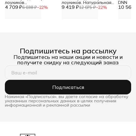
лоукиков
лоукиков. Натуральная
DNN
4 709 ₽
"Непробиваемая", тент
9 419 ₽
кожа. Премиум класс.
10 568 
6 038 ₽
−
22
%
12 075 ₽
−
22
%
DNN
Непробиваемая. Размер
40*60*10 DNN
Подпишитесь на рассылку
Подпишитесь на наши акции и новости и
получите скидку на следующий заказ
Подписаться
Нажимая «Подписаться», вы даете согласие на обработку
указанных персональных данных в целях получения
информационной и рекламной рассылки