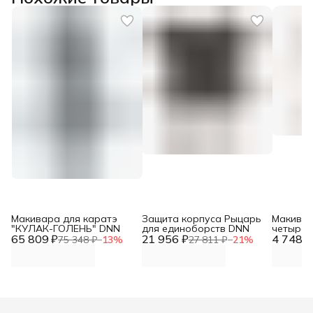
Макивара для каратэ
Защита корпуса Рыцарь
Макивар
"КУЛАК-ГОЛЕНЬ" DNN
для единоборств DNN
четырёх
65 809 ₽
21 956 ₽
4 748 ₽
DNN
75 348 ₽
−
13
%
27 811 ₽
−
21
%